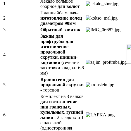
Лекало большое
1
сборное
для волют
Планшайба малая–
2
изготовление колец
диаметром 90мм
3
Обратный завиток
Зажим для
профтрубы
для
изготовление
продольной
4
скрутки,
шишки-
корзинки
(сечение
заготовки квадрат 6,8
мм)
Кронштейн для
5
продольной скрутки
- торсион
Комплект из 3 валков
для изготовление
пик граненых,
купольных, гусиной
6
лапки
- 2 гладких и 1
с насечкой
(односторонняя