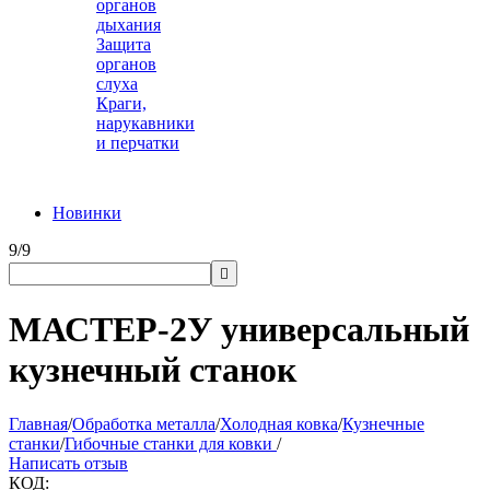
органов
дыхания
Защита
органов
слуха
Краги,
нарукавники
и перчатки
Новинки
9/9

МАСТЕР-2У универсальный
кузнечный станок
Главная
/
Обработка металла
/
Холодная ковка
/
Кузнечные
станки
/
Гибочные станки для ковки
/
Написать отзыв
КОД: