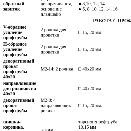
обратный
доворачивания,
■ 8,10, 12, 14
завиток
основание
● 6, 8, 10, 12, 14, 16
планшайб
РАБОТА С ПРО
V-образное
2 ролика для
усиление
□ 15, 20 мм
прокатки
профтрубы
П-образное
2 ролика для
усиление
□ 15, 20 мм
прокатки
профтрубы
декоративный
прокат
М2-14: 2 ролика
□ 40х20 мм
профтрубы
40х20
направляющие
для роликов на
□ 40х20 мм
40х20
декоративный
М2-8: 4
прокат
направляющих
□ 15, 20 мм.
профтрубы
ролика
шишка-
торсион:профтруба
корзинка,
10,15 мм
зажим