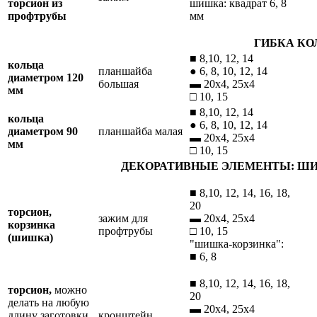
торсион из
шишка: квадрат 6, 8
профтрубы
мм
ГИБКА КО
■ 8,10, 12, 14
кольца
планшайба
● 6, 8, 10, 12, 14
диаметром 120
большая
▬ 20х4, 25х4
мм
□ 10, 15
■ 8,10, 12, 14
кольца
● 6, 8, 10, 12, 14
диаметром 90
планшайба малая
▬ 20х4, 25х4
мм
□ 10, 15
ДЕКОРАТИВНЫЕ ЭЛЕМЕНТЫ: ШИ
■ 8,10, 12, 14, 16, 18,
20
торсион,
зажим для
▬ 20х4, 25х4
корзинка
профтрубы
□ 10, 15
(шишка)
"шишка-корзинка":
■ 6, 8
■ 8,10, 12, 14, 16, 18,
торсион,
можно
20
делать на любую
▬ 20х4, 25х4
длину заготовки,
кронштейн