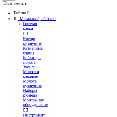
Запомнить

Меню



Металлообработка

Горячая
ковка


Клещи
кузнечные
Кузнечные
горны
Бойки для
молота
Зубила
Молотки
кованые
Молоты
кузнечные
Наборы
кузнеца
Монтажное
оборудование


Инструмент