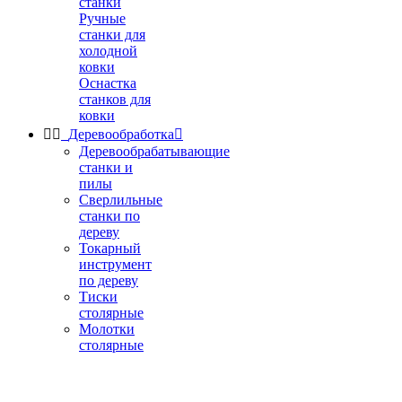
станки
Ручные
станки для
холодной
ковки
Оснастка
станков для
ковки


Деревообработка

Деревообрабатывающие
станки и
пилы
Сверлильные
станки по
дереву
Токарный
инструмент
по дереву
Тиски
столярные
Молотки
столярные