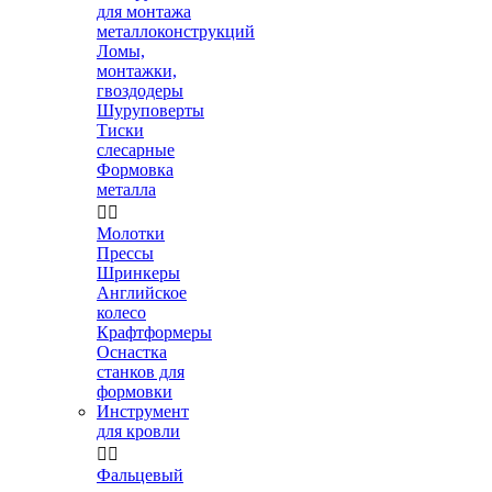
для монтажа
металлоконструкций
Ломы,
монтажки,
гвоздодеры
Шуруповерты
Тиски
слесарные
Формовка
металла


Молотки
Прессы
Шринкеры
Английское
колесо
Крафтформеры
Оснастка
станков для
формовки
Инструмент
для кровли


Фальцевый