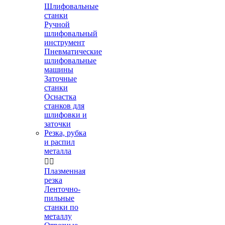
Шлифовальные
станки
Ручной
шлифовальный
инструмент
Пневматические
шлифовальные
машины
Заточные
станки
Оснастка
станков для
шлифовки и
заточки
Резка, рубка
и распил
металла


Плазменная
резка
Ленточно-
пильные
станки по
металлу