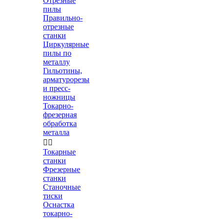
Отрезные
пилы
Правильно-
отрезные
станки
Циркулярные
пилы по
металлу
Гильотины,
арматурорезы
и пресс-
ножницы
Токарно-
фрезерная
обработка
металла


Токарные
станки
Фрезерные
станки
Станочные
тиски
Оснастка
токарно-