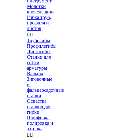
инструмент
Молотки
кровельщика
Гибка труб,
профиля и
листов


Трубогибы
Профилегибы
Листогибы
Станки для
гибки
арматуры
Вальцы
Зиговочные
и
фальцеосадочные
станки
Оснастка
станков для
гибки
Шлифовка,
полировка и
заточка

