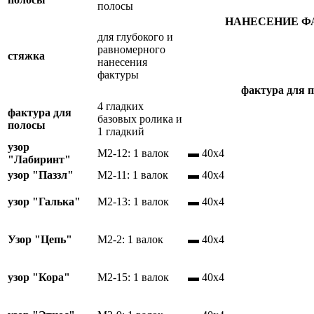
полосы
НАНЕСЕНИЕ Ф
для глубокого и
равномерного
стяжка
нанесения
фактуры
фактура для 
4 гладких
фактура для
базовых ролика и
полосы
1 гладкий
узор
М2-12: 1 валок
▬ 40х4
"Лабиринт"
узор "Паззл"
М2-11: 1 валок
▬ 40х4
узор "Галька"
М2-13: 1 валок
▬ 40х4
Узор "Цепь"
М2-2: 1 валок
▬ 40х4
узор "Кора"
М2-15: 1 валок
▬ 40х4