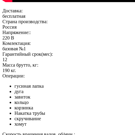
Доставка:
бесплатная
Страна производства:
Россия
Напряжение::
220 В
Комлектация:
базовая №1
Гарантийный срок(мес):
12
Масса брутто, кг:
190 кг.
Операции:
гусиная лапка
дуга
завиток
кольцо
корзинка
Накатка трубы
скручивание
хомут
Скорость вращения валов, об/мин.: