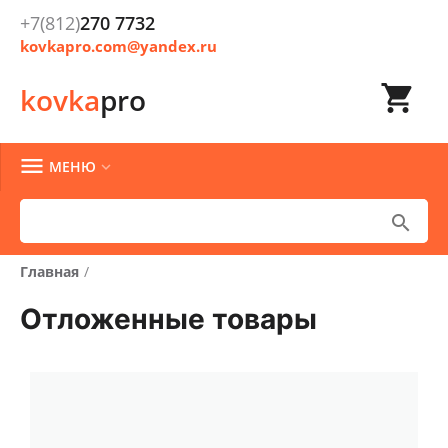
+7(812)
270 7732
kovkapro.com@yandex.ru

kovka
pro

МЕНЮ


Главная
/
Отложенные товары