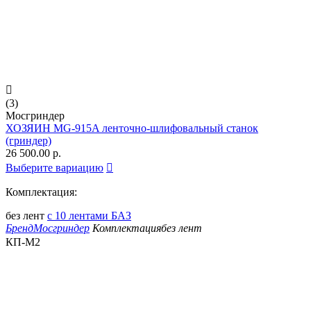

(3)
Мосгриндер
ХОЗЯИН MG-915A ленточно-шлифовальный станок
(гриндер)
26 500.00
р.
Выберите вариацию

Комплектация:
без лент
с 10 лентами БАЗ
Бренд
Мосгриндер
Комплектация
без лент
КП-М2