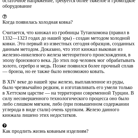
остаточное напряжение, требуется более тяжелое и громоздкое
оборудование
Когда появилась холодная ковка?
Считается, что кинжал из гробницы Тутанхомона (правил в
1332—1323 годах до нашей эры) - создан методом холодной
ковки. Это первый из известных сегодня образцов, созданных
данным методом. Доказано, что этот кинжал выкован из
железно-никелевого железа метеоритного происхождения, в
эпоху бронзового века. До этих пор человек мог обрабатывать
золото, серебро и медь. Позже появился более прочный сплав
— бронза, но ее также было невозможно ковать.
В XIV веке до нашей эры железо, выплавленное из руды,
было чрезвычайно редким, и изготавливать его умели только
в Хеттском царстве — на территории современной Турции. В
силу несовершенного технологического процесса оно было
либо слишком мягким, либо (при повышенном содержании
углерода в виде стали) очень хрупким. Железо данного
кинжала лишено этих недостатков.
Как продлить жизнь кованым изделиям?