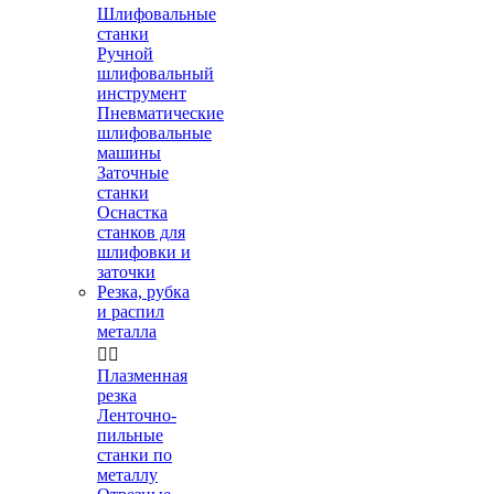
Шлифовальные
станки
Ручной
шлифовальный
инструмент
Пневматические
шлифовальные
машины
Заточные
станки
Оснастка
станков для
шлифовки и
заточки
Резка, рубка
и распил
металла


Плазменная
резка
Ленточно-
пильные
станки по
металлу