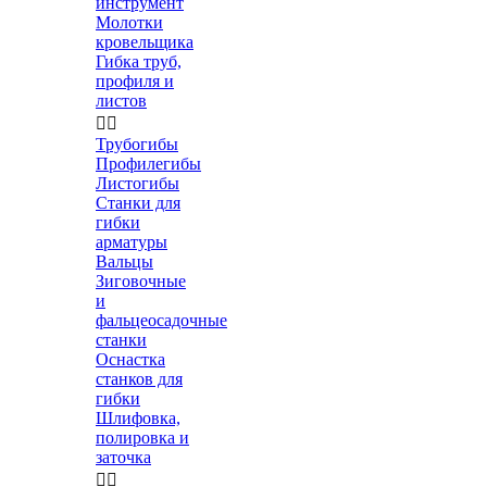
инструмент
Молотки
кровельщика
Гибка труб,
профиля и
листов


Трубогибы
Профилегибы
Листогибы
Станки для
гибки
арматуры
Вальцы
Зиговочные
и
фальцеосадочные
станки
Оснастка
станков для
гибки
Шлифовка,
полировка и
заточка

