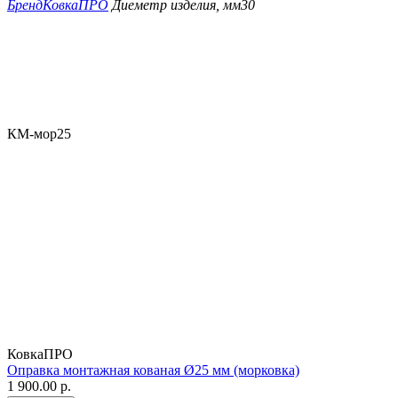
Бренд
КовкаПРО
Диеметр изделия, мм
30
КМ-мор25
КовкаПРО
Оправка монтажная кованая Ø25 мм (морковка)
1 900.00
р.