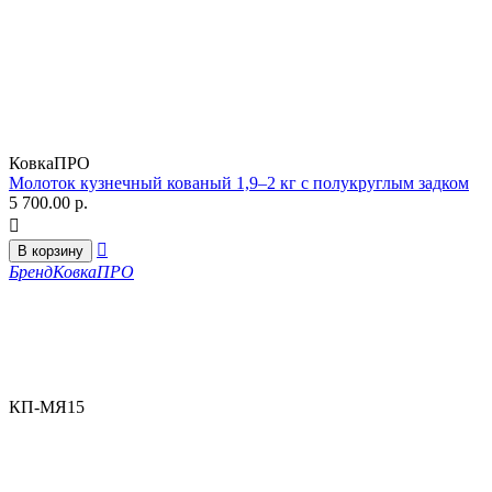
КовкаПРО
Молоток кузнечный кованый 1,9–2 кг с полукруглым задком
5 700.00
р.


В корзину
Бренд
КовкаПРО
КП-МЯ15