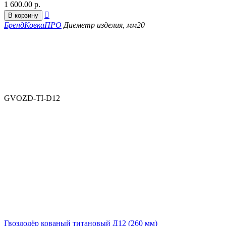
1 600.00
р.

В корзину
Бренд
КовкаПРО
Диеметр изделия, мм
20
GVOZD-TI-D12
Гвоздодёр кованый титановый Д12 (260 мм)