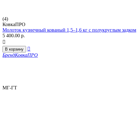
(4)
КовкаПРО
Молоток кузнечный кованый 1,5–1,6 кг с полукруглым задком
5 400.00
р.


В корзину
Бренд
КовкаПРО
МГ-ГТ