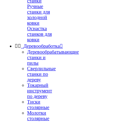
станки
Ручные
станки для
холодной
ковки
Оснастка
станков для
ковки


Деревообработка

Деревообрабатывающие
станки и
пилы
Сверлильные
станки по
дереву
Токарный
инструмент
по дереву
Тиски
столярные
Молотки
столярные