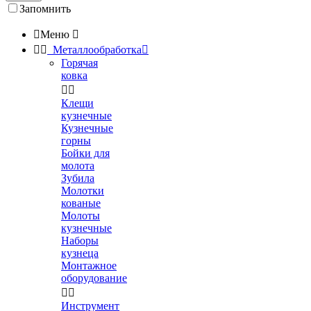
Запомнить

Меню



Металлообработка

Горячая
ковка


Клещи
кузнечные
Кузнечные
горны
Бойки для
молота
Зубила
Молотки
кованые
Молоты
кузнечные
Наборы
кузнеца
Монтажное
оборудование


Инструмент