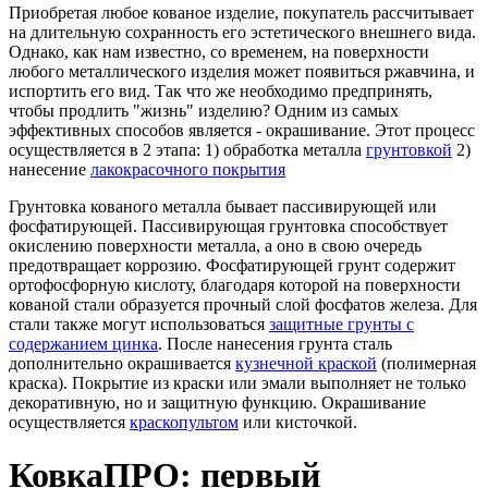
Приобретая любое кованое изделие, покупатель рассчитывает
на длительную сохранность его эстетического внешнего вида.
Однако, как нам известно, со временем, на поверхности
любого металлического изделия может появиться ржавчина, и
испортить его вид. Так что же необходимо предпринять,
чтобы продлить "жизнь" изделию? Одним из самых
эффективных способов является - окрашивание. Этот процесс
осуществляется в 2 этапа: 1) обработка металла
грунтовкой
2)
нанесение
лакокрасочного покрытия
Грунтовка кованого металла бывает пассивирующей или
фосфатирующей. Пассивирующая грунтовка способствует
окислению поверхности металла, а оно в свою очередь
предотвращает коррозию. Фосфатирующей грунт содержит
ортофосфорную кислоту, благодаря которой на поверхности
кованой стали образуется прочный слой фосфатов железа. Для
стали также могут использоваться
защитные грунты с
содержанием цинка
. После нанесения грунта сталь
дополнительно окрашивается
кузнечной краской
(полимерная
краска). Покрытие из краски или эмали выполняет не только
декоративную, но и защитную функцию. Окрашивание
осуществляется
краскопультом
или кисточкой.
КовкаПРО: первый