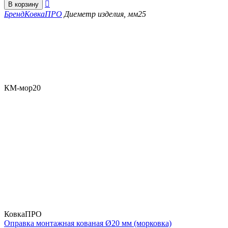

В корзину
Бренд
КовкаПРО
Диеметр изделия, мм
25
КМ-мор20
КовкаПРО
Оправка монтажная кованая Ø20 мм (морковка)