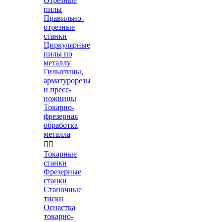
Отрезные
пилы
Правильно-
отрезные
станки
Циркулярные
пилы по
металлу
Гильотины,
арматурорезы
и пресс-
ножницы
Токарно-
фрезерная
обработка
металла


Токарные
станки
Фрезерные
станки
Станочные
тиски
Оснастка
токарно-