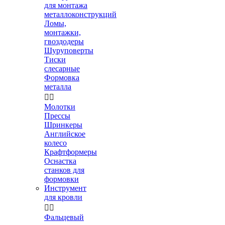
для монтажа
металлоконструкций
Ломы,
монтажки,
гвоздодеры
Шуруповерты
Тиски
слесарные
Формовка
металла


Молотки
Прессы
Шринкеры
Английское
колесо
Крафтформеры
Оснастка
станков для
формовки
Инструмент
для кровли


Фальцевый