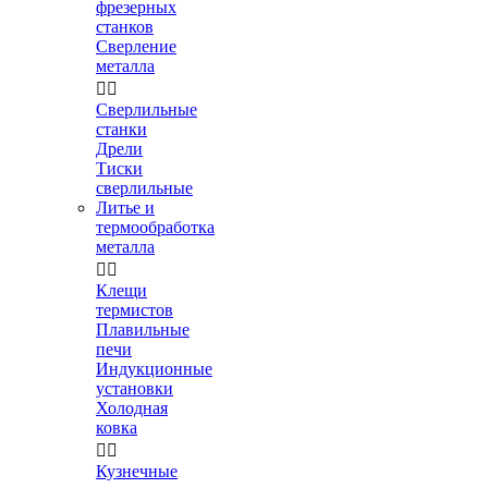
фрезерных
станков
Сверление
металла


Сверлильные
станки
Дрели
Тиски
сверлильные
Литье и
термообработка
металла


Клещи
термистов
Плавильные
печи
Индукционные
установки
Холодная
ковка


Кузнечные