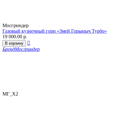
Мосгриндер
Газовый кузнечный горн «Змей Горыныч Турбо»
19 000.00
р.

В корзину
Бренд
Мосгриндер
МГ_Х2