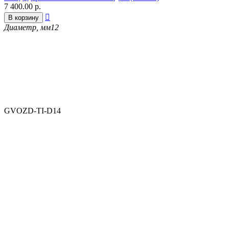
7 400.00
р.

В корзину
Диаметр, мм
12
GVOZD-TI-D14