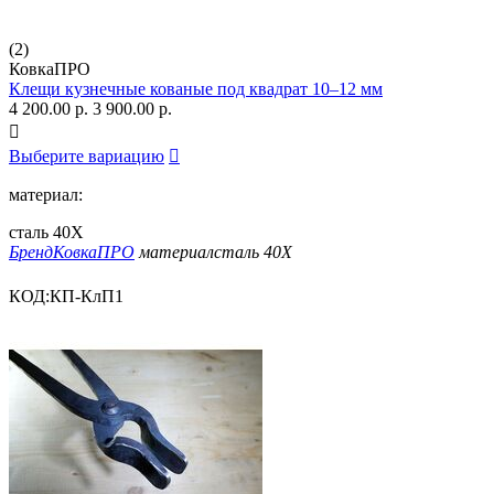
(2)
КовкаПРО
Клещи кузнечные кованые под квадрат 10–12 мм
4 200.00
р.
3 900.00
р.

Выберите вариацию

материал:
сталь 40Х
Бренд
КовкаПРО
материал
сталь 40Х
КОД:
КП-КлП1