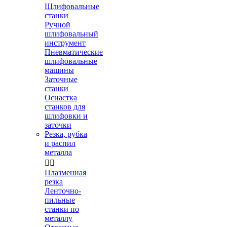
Шлифовальные
станки
Ручной
шлифовальный
инструмент
Пневматические
шлифовальные
машины
Заточные
станки
Оснастка
станков для
шлифовки и
заточки
Резка, рубка
и распил
металла


Плазменная
резка
Ленточно-
пильные
станки по
металлу