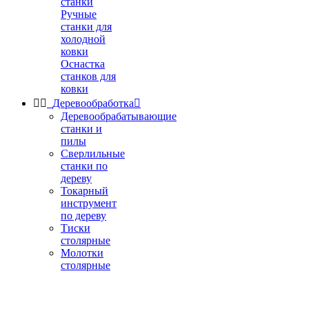
станки
Ручные
станки для
холодной
ковки
Оснастка
станков для
ковки


Деревообработка

Деревообрабатывающие
станки и
пилы
Сверлильные
станки по
дереву
Токарный
инструмент
по дереву
Тиски
столярные
Молотки
столярные