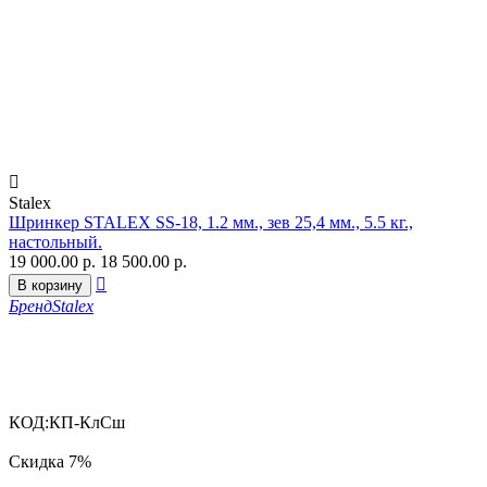

Stalex
Шринкер STALEX SS-18, 1.2 мм., зев 25,4 мм., 5.5 кг.,
настольный.
19 000.00
р.
18 500.00
р.

В корзину
Бренд
Stalex
КОД:
КП-КлСш
Скидка
7%