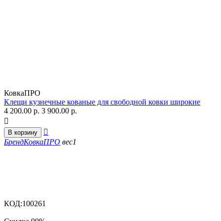
КовкаПРО
Клещи кузнечные кованые для свободной ковки широкие
4 200.00
р.
3 900.00
р.


В корзину
Бренд
КовкаПРО
вес
1
КОД:
100261