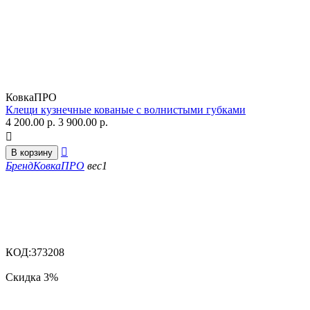
КовкаПРО
Клещи кузнечные кованые с волнистыми губками
4 200.00
р.
3 900.00
р.


В корзину
Бренд
КовкаПРО
вес
1
КОД:
373208
Скидка
3%