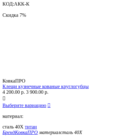
КОД:
АКК-К
Скидка
7%
КовкаПРО
Клещи кузнечные кованые круглогубцы
4 200.00
р.
3 900.00
р.

Выберите вариацию

материал:
сталь 40Х
титан
Бренд
КовкаПРО
материал
сталь 40Х