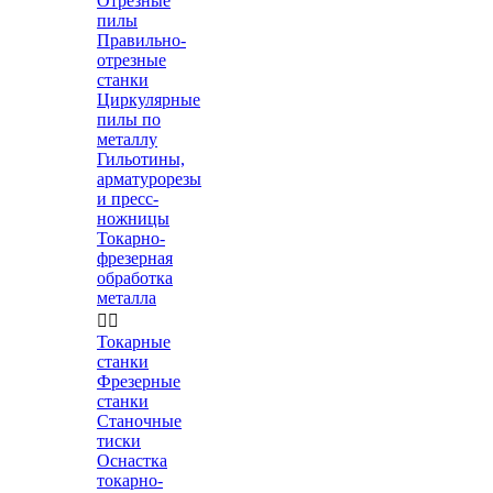
Отрезные
пилы
Правильно-
отрезные
станки
Циркулярные
пилы по
металлу
Гильотины,
арматурорезы
и пресс-
ножницы
Токарно-
фрезерная
обработка
металла


Токарные
станки
Фрезерные
станки
Станочные
тиски
Оснастка
токарно-