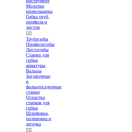
инструмент
Молотки
кровельщика
Гибка труб,
профиля и
листов


Трубогибы
Профилегибы
Листогибы
Станки для
гибки
арматуры
Вальцы
Зиговочные
и
фальцеосадочные
станки
Оснастка
станков для
гибки
Шлифовка,
полировка и
заточка

