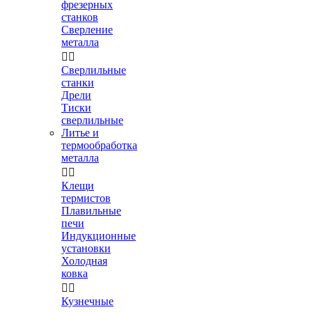
фрезерных
станков
Сверление
металла


Сверлильные
станки
Дрели
Тиски
сверлильные
Литье и
термообработка
металла


Клещи
термистов
Плавильные
печи
Индукционные
установки
Холодная
ковка


Кузнечные