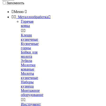
Запомнить

Меню



Металлообработка

Горячая
ковка


Клещи
кузнечные
Кузнечные
горны
Бойки для
молота
Зубила
Молотки
кованые
Молоты
кузнечные
Наборы
кузнеца
Монтажное
оборудование


Инструмент