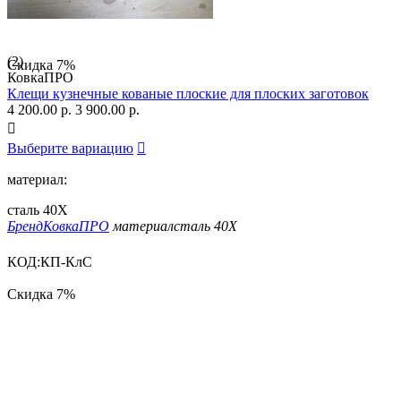
(2)
Скидка
7%
КовкаПРО
Клещи кузнечные кованые плоские для плоских заготовок
4 200.00
р.
3 900.00
р.

Выберите вариацию

материал:
сталь 40Х
Бренд
КовкаПРО
материал
сталь 40Х
КОД:
КП-КлС
Скидка
7%