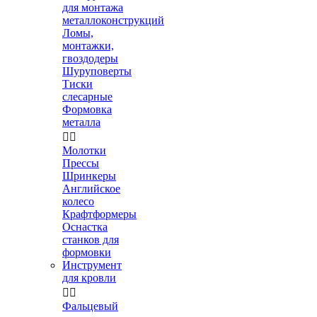
для монтажа
металлоконструкций
Ломы,
монтажки,
гвоздодеры
Шуруповерты
Тиски
слесарные
Формовка
металла


Молотки
Прессы
Шринкеры
Английское
колесо
Крафтформеры
Оснастка
станков для
формовки
Инструмент
для кровли


Фальцевый