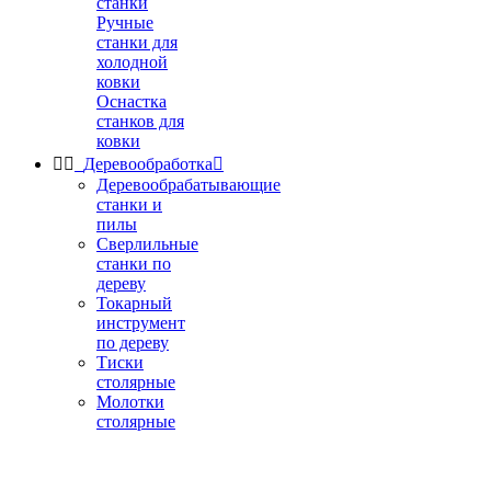
станки
Ручные
станки для
холодной
ковки
Оснастка
станков для
ковки


Деревообработка

Деревообрабатывающие
станки и
пилы
Сверлильные
станки по
дереву
Токарный
инструмент
по дереву
Тиски
столярные
Молотки
столярные