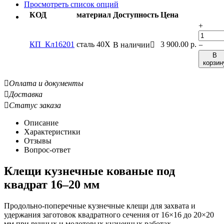
Просмотреть список опций
КОД
материал
Доступность
Цена
+
КП_Кл16201
сталь 40Х
3 900.00
р.
В наличии

−
В
корзин

Оплата и документы

Доставка

Статус заказа
Описание
Характеристики
Отзывы
Вопрос-ответ
Клещи кузнечные кованые под
квадрат 16–20 мм
Продольно-поперечные кузнечные клещи для захвата и
удержания заготовок квадратного сечения от 16×16 до 20×20
мм при ручных и молотовых кузнечных работах.