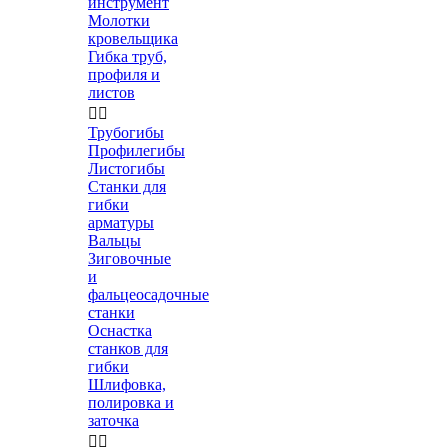
инструмент
Молотки
кровельщика
Гибка труб,
профиля и
листов


Трубогибы
Профилегибы
Листогибы
Станки для
гибки
арматуры
Вальцы
Зиговочные
и
фальцеосадочные
станки
Оснастка
станков для
гибки
Шлифовка,
полировка и
заточка

