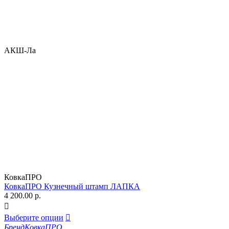
АКШ-Ла
КовкаПРО
КовкаПРО Кузнечный штамп ЛАПКА
4 200.00
р.

Выберите опции

Бренд
КовкаПРО