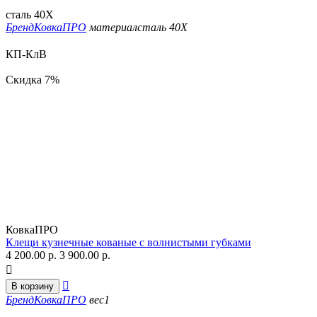
сталь 40Х
Бренд
КовкаПРО
материал
сталь 40Х
КП-КлВ
Скидка
7%
КовкаПРО
Клещи кузнечные кованые с волнистыми губками
4 200.00
р.
3 900.00
р.


В корзину
Бренд
КовкаПРО
вес
1