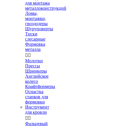
для монтажа
металлоконструкций
Ломы,
монтажки,
гвоздодеры
Шуруповерты
Тиски
слесарные
Формовка
металла


Молотки
Прессы
Шринкеры
Английское
колесо
Крафтформеры
Оснастка
станков для
формовки
Инструмент
для кровли


Фальцевый