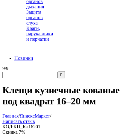
органов
дыхания
Защита
органов
слуха
Краги,
нарукавники
и перчатки
Новинки
9/9

Клещи кузнечные кованые
под квадрат 16–20 мм
Главная
/
ЯндексМаркет
/
Написать отзыв
КОД:
КП_Кл16201
Скидка
7%