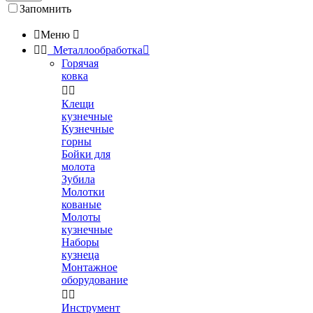
Запомнить

Меню



Металлообработка

Горячая
ковка


Клещи
кузнечные
Кузнечные
горны
Бойки для
молота
Зубила
Молотки
кованые
Молоты
кузнечные
Наборы
кузнеца
Монтажное
оборудование


Инструмент