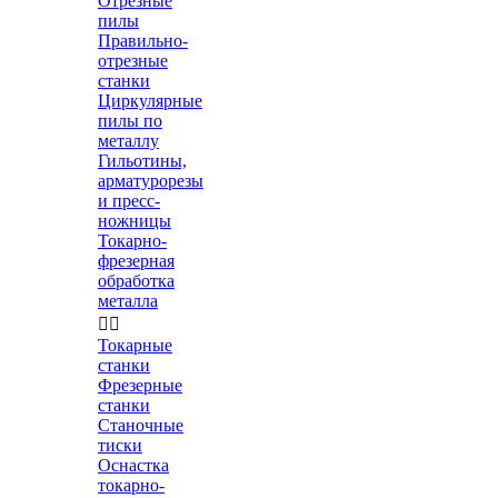
Отрезные
пилы
Правильно-
отрезные
станки
Циркулярные
пилы по
металлу
Гильотины,
арматурорезы
и пресс-
ножницы
Токарно-
фрезерная
обработка
металла


Токарные
станки
Фрезерные
станки
Станочные
тиски
Оснастка
токарно-