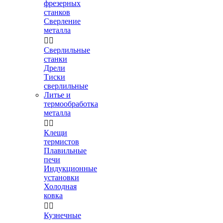
фрезерных
станков
Сверление
металла


Сверлильные
станки
Дрели
Тиски
сверлильные
Литье и
термообработка
металла


Клещи
термистов
Плавильные
печи
Индукционные
установки
Холодная
ковка


Кузнечные