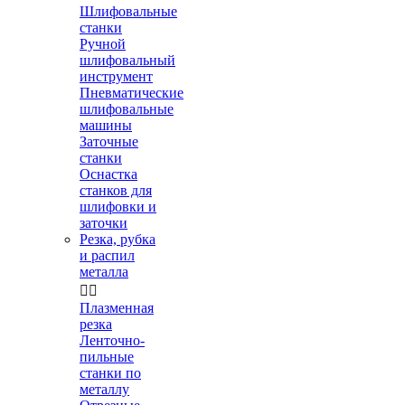
Шлифовальные
станки
Ручной
шлифовальный
инструмент
Пневматические
шлифовальные
машины
Заточные
станки
Оснастка
станков для
шлифовки и
заточки
Резка, рубка
и распил
металла


Плазменная
резка
Ленточно-
пильные
станки по
металлу