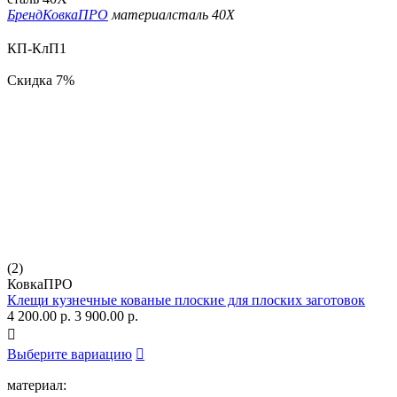
Бренд
КовкаПРО
материал
сталь 40Х
КП-КлП1
Скидка
7%
(2)
КовкаПРО
Клещи кузнечные кованые плоские для плоских заготовок
4 200.00
р.
3 900.00
р.

Выберите вариацию

материал: