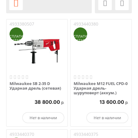



4933380507
4933440380
БЕСПЛАТНАЯ
БЕСПЛАТНАЯ
ДОСТАВКА
ДОСТАВКА
Milwaukee SB 2-35 D
Milwaukee M12 FUEL CPD-0
Ударная дрель (сетевая)
Ударная дрель-
шуруповерт (аккум.)
38 800.00
13 600.00
р.
р.
Нет в наличии
Нет в наличии
4933440370
4933440375