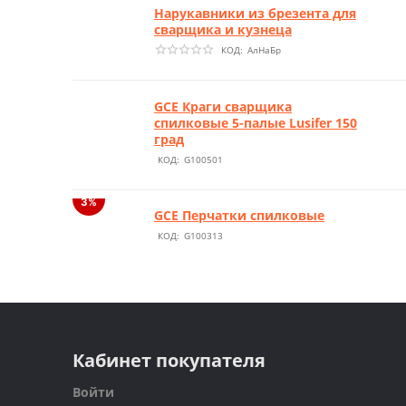
Нарукавники из брезента для
сварщика и кузнеца
КОД:
АлНаБр
GCE Краги сварщика
спилковые 5-палые Lusifer 150
град
КОД:
G100501
GCE Перчатки спилковые
КОД:
G100313
Кабинет покупателя
Войти