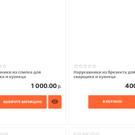
ники из спилка для
Нарукавники из брезента дл
ка и кузнеца
сварщика и кузнеца
1 000.00
40
р.

В КОРЗИНУ
ВЫБЕРИТЕ ВАРИАЦИЮ
0318
КОД:
РНСУЛ-01