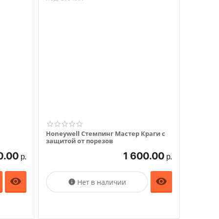
Honeywell Стемпинг Мастер Краги с
защитой от порезов
0.00
1 600.00
р.
р.


Нет в наличии
