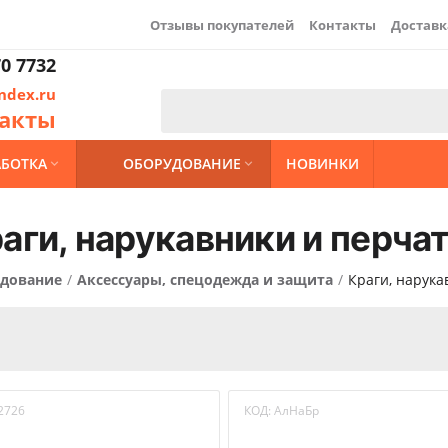
Отзывы покупателей
Контакты
Доставк
0 7732
ndex.ru
акты
АБОТКА
ОБОРУДОВАНИЕ
НОВИНКИ


аги, нарукавники и перча
дование
/
Аксессуары, спецодежда и защита
/
Краги, нарука
2726
КОД:
АлНаБр