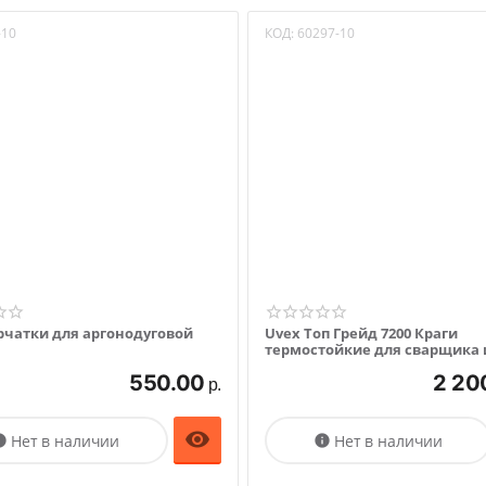
-10
КОД:
60297-10
ерчатки для аргонодуговой
Uvex Топ Грейд 7200 Краги
термостойкие для сварщика 
кузнеца (размер 10)
550.00
2 20
р.

Нет в наличии
Нет в наличии

