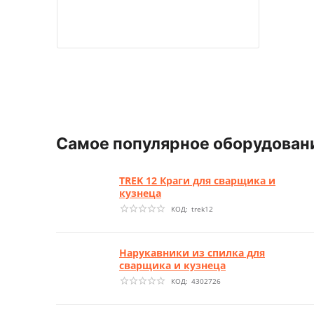
Самое популярное оборудован
TREK 12 Краги для сварщика и
кузнеца
КОД:
trek12
Нарукавники из спилка для
сварщика и кузнеца
КОД:
4302726