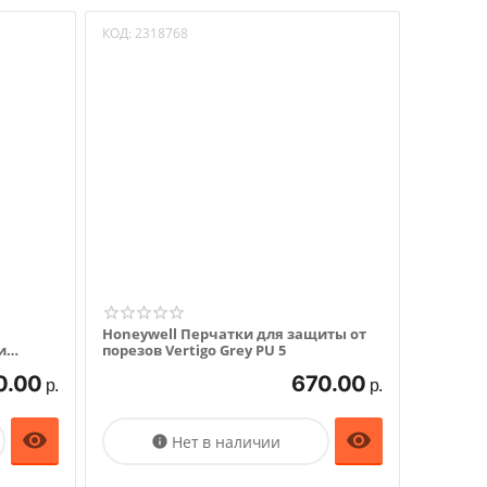
КОД:
2318768
Honeywell Перчатки для защиты от
и
порезов Vertigo Grey PU 5
0.00
670.00
р.
р.


Нет в наличии
