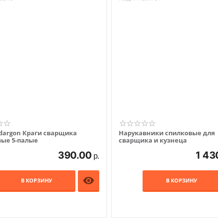
dargon Краги сварщика
Нарукавники спилковые для
вые 5-палые
сварщика и кузнеца
390.00
1 43
р.

В КОРЗИНУ
В КОРЗИНУ