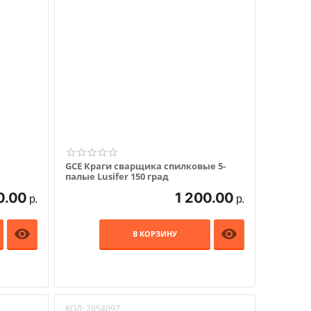
я
GCE Краги сварщика спилковые 5-
палые Lusifer 150 град
0.00
1 200.00
р.
р.


В КОРЗИНУ
КОД:
2054097