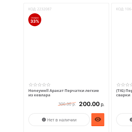
КОД:
2232087
КОД:
106
СКИДКА
33%
Honeywell Аракат Перчатки легкие
(TIG) П
из кевлара
сварки
200.00
300.00
р.
р.

Нет в наличии
