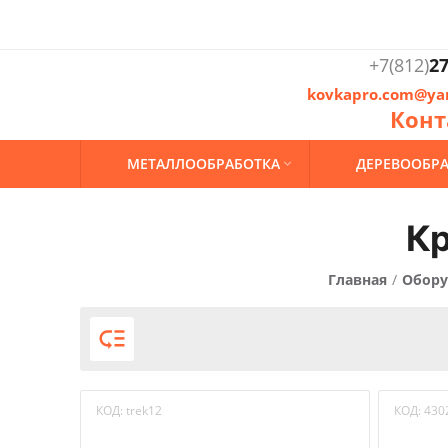
+7(812)
27
kovkapro.com@ya
Конт
МЕТАЛЛООБРАБОТКА
ДЕРЕВООБР

Кр
Главная
/
Обору

КОД:
trek12
КОД:
430