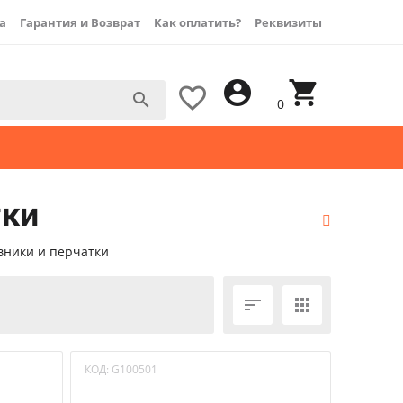
а
Гарантия и Возврат
Как оплатить?
Реквизиты




0
тки
вники и перчатки


КОД:
G100501