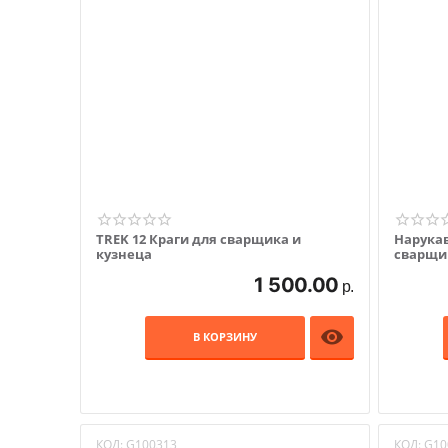
TREK 12 Краги для сварщика и
Нарукав
кузнеца
сварщи
1 500.00
р.

В КОРЗИНУ
КОД:
G100313
КОД:
G10