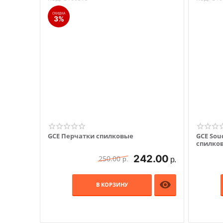
СКИДКА
3%
GCE Перчатки спилковые
GCE Sou
спилко
242.00
250.00
р.
р.

В КОРЗИНУ