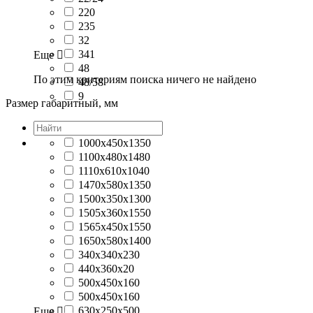
220
235
32
341
Еще

48
По этим критериям поиска ничего не найдено
48/58
9
Размер габаритный, мм
1000x450x1350
1100х480х1480
1110x610x1040
1470х580х1350
1500х350х1300
1505x360x1550
1565x450x1550
1650х580х1400
340x340x230
440х360х20
500x450x160
500х450х160
630x250x500
Еще
