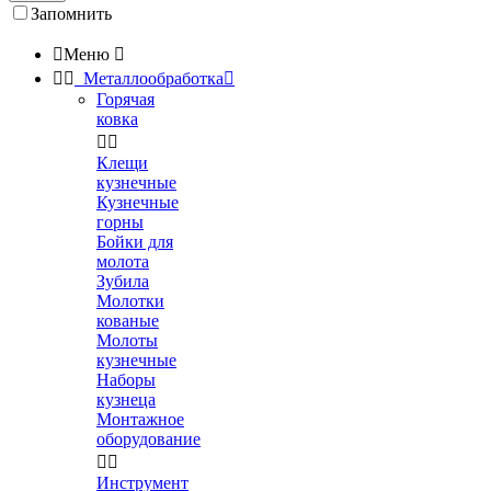
Запомнить

Меню



Металлообработка

Горячая
ковка


Клещи
кузнечные
Кузнечные
горны
Бойки для
молота
Зубила
Молотки
кованые
Молоты
кузнечные
Наборы
кузнеца
Монтажное
оборудование


Инструмент