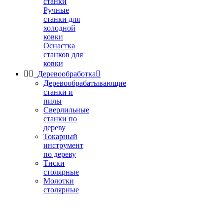
станки
Ручные
станки для
холодной
ковки
Оснастка
станков для
ковки


Деревообработка

Деревообрабатывающие
станки и
пилы
Сверлильные
станки по
дереву
Токарный
инструмент
по дереву
Тиски
столярные
Молотки
столярные