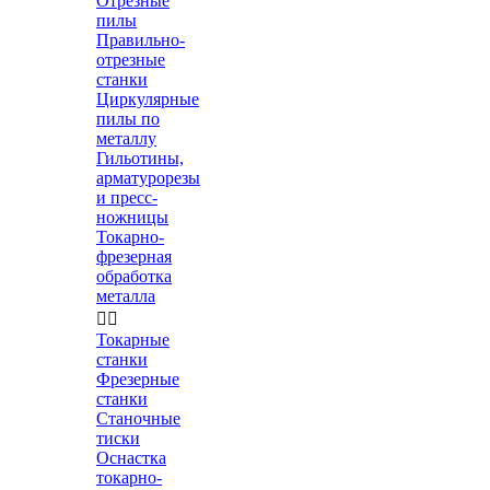
Отрезные
пилы
Правильно-
отрезные
станки
Циркулярные
пилы по
металлу
Гильотины,
арматурорезы
и пресс-
ножницы
Токарно-
фрезерная
обработка
металла


Токарные
станки
Фрезерные
станки
Станочные
тиски
Оснастка
токарно-