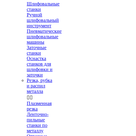
Шлифовальные
станки
Ручной
шлифовальный
инструмент
Пневматические
шлифовальные
машины
Заточные
станки
Оснастка
станков для
шлифовки и
заточки
Резка, рубка
и распил
металла


Плазменная
резка
Ленточно-
пильные
станки по
металлу