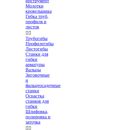
инструмент
Молотки
кровельщика
Гибка труб,
профиля и
листов


Трубогибы
Профилегибы
Листогибы
Станки для
гибки
арматуры
Вальцы
Зиговочные
и
фальцеосадочные
станки
Оснастка
станков для
гибки
Шлифовка,
полировка и
заточка

