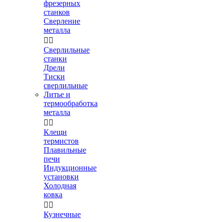
фрезерных
станков
Сверление
металла


Сверлильные
станки
Дрели
Тиски
сверлильные
Литье и
термообработка
металла


Клещи
термистов
Плавильные
печи
Индукционные
установки
Холодная
ковка


Кузнечные