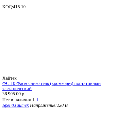
КОД:
415 10
Хайтек
ФС-10 Фаскосниматель (кромкорез) портативный
электрический
36 905.00
р.
Нет в наличии


Бренд
Хайтек
Напряжение:
220 В