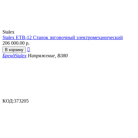
Stalex
Stalex ETB-12 Станок зиговочный электромеханический
206 000.00
р.

В корзину
Бренд
Stalex
Напряжение, В
380
КОД:
373205