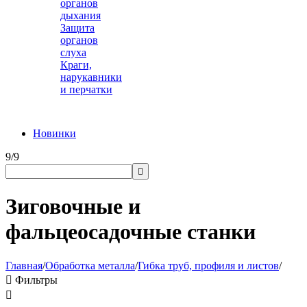
органов
дыхания
Защита
органов
слуха
Краги,
нарукавники
и перчатки
Новинки
9/9

Зиговочные и
фальцеосадочные станки
Главная
/
Обработка металла
/
Гибка труб, профиля и листов
/

Фильтры
