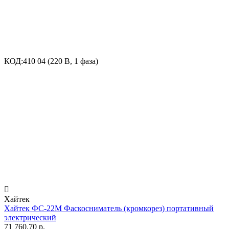
КОД:
410 04 (220 В, 1 фаза)

Хайтек
Хайтек ФС-22М Фаскосниматель (кромкорез) портативный
электрический
71 760.70
р.