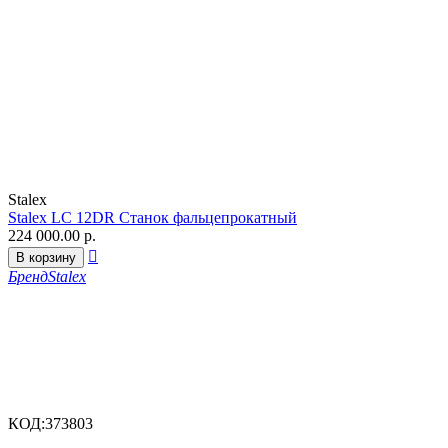
Stalex
Stalex LC 12DR Станок фальцепрокатный
224 000.00
р.

В корзину
Бренд
Stalex
КОД:
373803