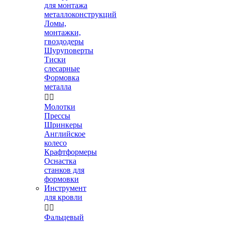
для монтажа
металлоконструкций
Ломы,
монтажки,
гвоздодеры
Шуруповерты
Тиски
слесарные
Формовка
металла


Молотки
Прессы
Шринкеры
Английское
колесо
Крафтформеры
Оснастка
станков для
формовки
Инструмент
для кровли


Фальцевый