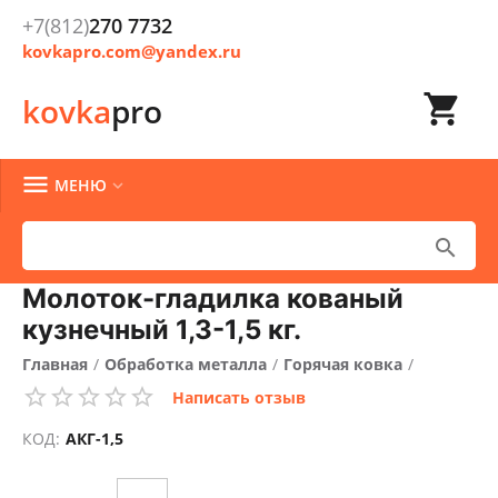
+7(812)
270 7732
kovkapro.com@yandex.ru

kovka
pro

МЕНЮ


Молоток-гладилка кованый
кузнечный 1,3-1,5 кг.
Главная
/
Обработка металла
/
Горячая ковка
/
Написать отзыв
Горячая ковка КовкаПРО
/
КОД:
АКГ-1,5