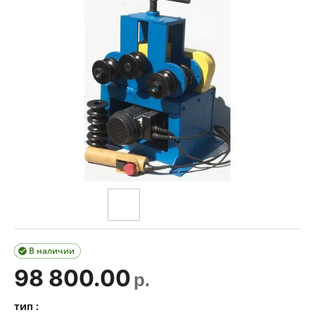
В наличии

98 800.00
р.
тип :