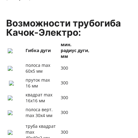
Возможности трубогиба
Качок-Электро:
мин.
Гибка дуги
радиус дуги,
мм
полоса max
300
60х5 мм
пруток max
300
16 мм
квадрат max
300
16х16 мм
полоса верт.
300
max 30х4 мм
труба квадрат
max
300
40х40х2 мм