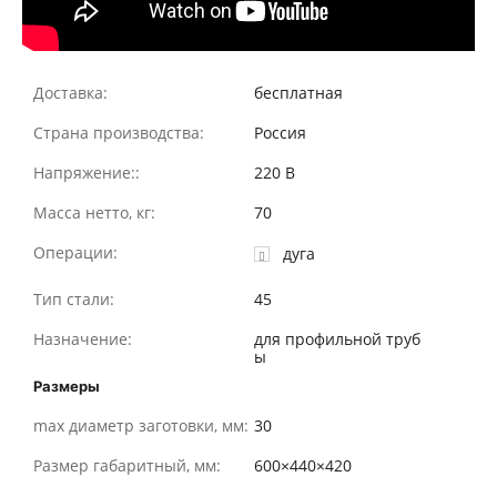
Доставка:
бесплатная
Страна производства:
Россия
Напряжение::
220 В
Масса нетто, кг:
70
Операции:
дуга
Тип стали:
45
Назначение:
для профильной труб
ы
Размеры
max диаметр заготовки, мм:
30
Размер габаритный, мм:
600×440×420