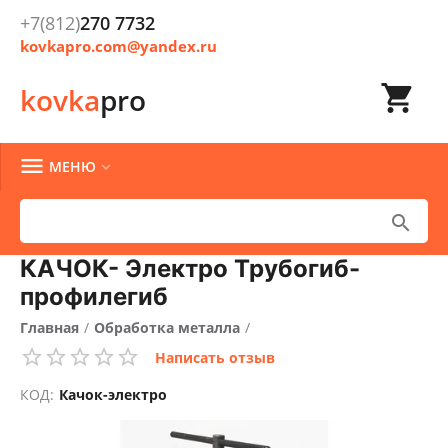
+7(812)
270 7732
kovkapro.com@yandex.ru

kovka
pro

МЕНЮ


КАЧОК- Электро Трубогиб-
профилегиб
Главная
/
Обработка металла
/
Написать отзыв
Гибка труб, профиля и листов
/
Профилегибы
/
КОД:
Качок-электро