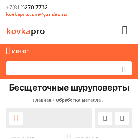
+7(812)
270 7732
kovkapro.com@yandex.ru

kovka
pro

МЕНЮ


Бесщеточные шуруповерты
Главная
/
Обработка металла
/
Монтажное оборудование
/
Шуруповерты
/


