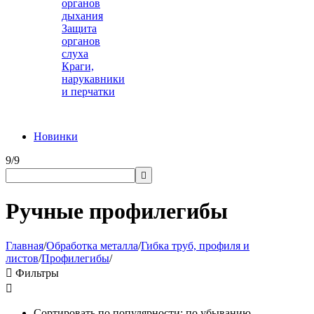
органов
дыхания
Защита
органов
слуха
Краги,
нарукавники
и перчатки
Новинки
9/9

Ручные профилегибы
Главная
/
Обработка металла
/
Гибка труб, профиля и
листов
/
Профилегибы
/

Фильтры

Сортировать по популярности: по убыванию