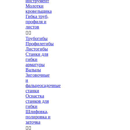
инструмент
Молотки
кровельщика
Гибка труб,
профиля и
листов


Трубогибы
Профилегибы
Листогибы
Станки для
гибки
арматуры
Вальцы
Зиговочные
и
фальцеосадочные
станки
Оснастка
станков для
гибки
Шлифовка,
полировка и
заточка

