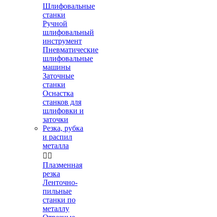
Шлифовальные
станки
Ручной
шлифовальный
инструмент
Пневматические
шлифовальные
машины
Заточные
станки
Оснастка
станков для
шлифовки и
заточки
Резка, рубка
и распил
металла


Плазменная
резка
Ленточно-
пильные
станки по
металлу