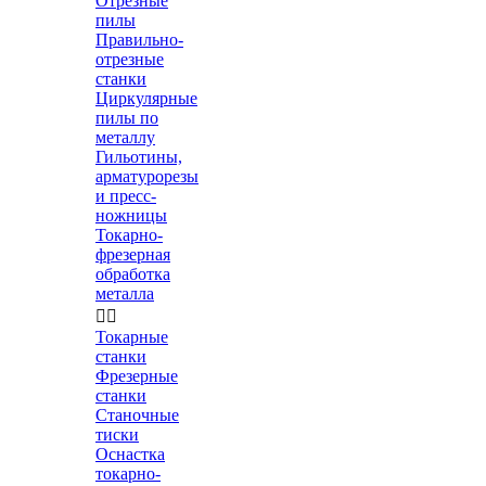
Отрезные
пилы
Правильно-
отрезные
станки
Циркулярные
пилы по
металлу
Гильотины,
арматурорезы
и пресс-
ножницы
Токарно-
фрезерная
обработка
металла


Токарные
станки
Фрезерные
станки
Станочные
тиски
Оснастка
токарно-