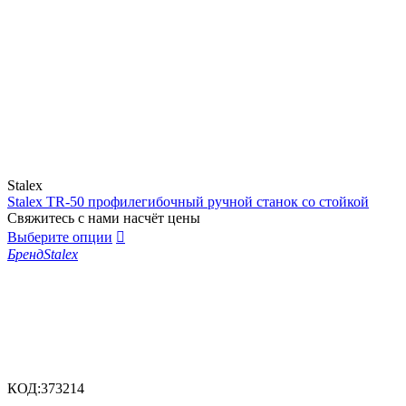
Stalex
Stalex TR-50 профилегибочный ручной станок со стойкой
Свяжитесь с нами насчёт цены
Выберите опции

Бренд
Stalex
КОД:
373214