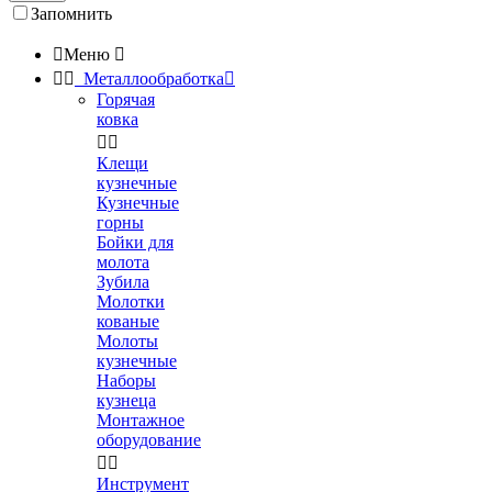
Запомнить

Меню



Металлообработка

Горячая
ковка


Клещи
кузнечные
Кузнечные
горны
Бойки для
молота
Зубила
Молотки
кованые
Молоты
кузнечные
Наборы
кузнеца
Монтажное
оборудование


Инструмент