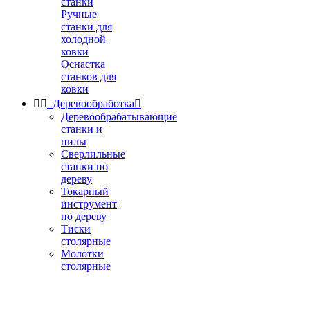
станки
Ручные
станки для
холодной
ковки
Оснастка
станков для
ковки


Деревообработка

Деревообрабатывающие
станки и
пилы
Сверлильные
станки по
дереву
Токарный
инструмент
по дереву
Тиски
столярные
Молотки
столярные