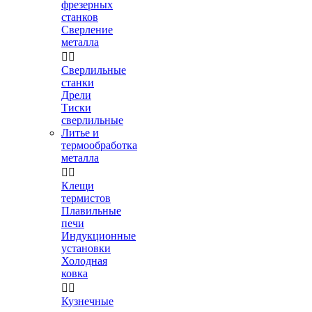
фрезерных
станков
Сверление
металла


Сверлильные
станки
Дрели
Тиски
сверлильные
Литье и
термообработка
металла


Клещи
термистов
Плавильные
печи
Индукционные
установки
Холодная
ковка


Кузнечные