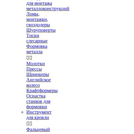
для монтажа
металлоконструкций
Ломы,
монтажки,
гвоздодеры
Шуруповерты
Тиски
слесарные
Формовка
металла


Молотки
Прессы
Шринкеры
Английское
колесо
Крафтформеры
Оснастка
станков для
формовки
Инструмент
для кровли


Фальцевый