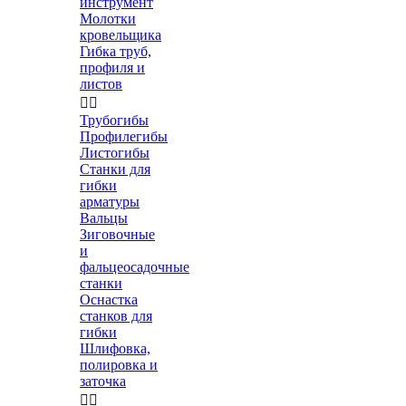
инструмент
Молотки
кровельщика
Гибка труб,
профиля и
листов


Трубогибы
Профилегибы
Листогибы
Станки для
гибки
арматуры
Вальцы
Зиговочные
и
фальцеосадочные
станки
Оснастка
станков для
гибки
Шлифовка,
полировка и
заточка

