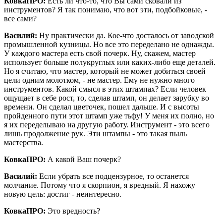
КовкаПРО:
Есть ли что-то, что Вы сами сковали из
инструментов? Я так понимаю, что вот эти, подбойковые, -
все сами?
Василий:
Ну практически да. Кое-что досталось от заводской
промышленной кузницы. Но все это переделано не однажды.
У каждого мастера есть свой почерк. Ну, скажем, мастер
использует больше полукруглых или каких-либо еще деталей.
Но я считаю, что мастер, который не может добиться своей
цели одним молотком, - не мастер. Ему не нужно много
инструментов. Какой смысл в этих штампах? Если человек
ощущает в себе рост, то, сделав штамп, он делает зарубку во
времени. Он сделал цветочек, пошел дальше. И с высоты
пройденного пути этот штамп уже тьфу! У меня их полно, но
я их переделываю на другую работу. Инструмент - это всего
лишь продолжение рук. Эти штампы - это такая пыль
мастерства.
КовкаПРО:
А какой Ваш почерк?
Василий:
Если убрать все подцензурное, то останется
молчание. Потому что я скорпион, я вредный. Я нахожу
новую цель: достиг - неинтересно.
КовкаПРО:
Это вредность?