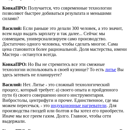
КовкаПРО:
Получается, что современные технологии
позволяют быстрее добиваться результата и меньшими
силами?
Василий:
Если раньше это делали 300 человек, а это значит,
всем надо выдать зарплату и так далее... Сейчас мы
совмещаем, универсиализируем само производство.
Достаточно одного человека, чтобы сделать многое. Сама
цена становится более рациональной. Доля мастерства, имени
Мастера - останутся всегда.
КовкаПРО:
Но Вы не стремитесь все эти смежные
технологии использовать в своей кузнице? То есть
литье
Вы
здесь затевать не планируете?
Василий:
Нет. Литье - это сложный технологический
процесс, который требует: а) своего опыта и пройденного
пути б) своего совершенно иного инструментария.
Вибростолы, центрифуги и прочее. Единственное, где мы
можем пересечься, - это
индукционные нагреватели
. Для
производства гвоздей или болтов я бы хотел его приобрести.
Иначе мы все греем газом. Долго. Главное, чтобы сети
выдержали.