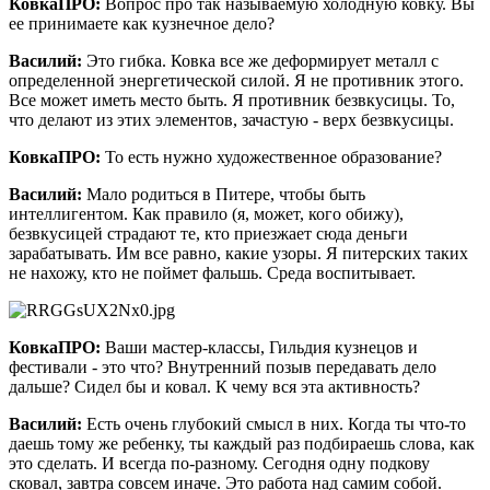
КовкаПРО:
Вопрос про так называемую холодную ковку. Вы
ее принимаете как кузнечное дело?
Василий:
Это гибка. Ковка все же деформирует металл с
определенной энергетической силой. Я не противник этого.
Все может иметь место быть. Я противник безвкусицы. То,
что делают из этих элементов, зачастую - верх безвкусицы.
КовкаПРО:
То есть нужно художественное образование?
Василий:
Мало родиться в Питере, чтобы быть
интеллигентом. Как правило (я, может, кого обижу),
безвкусицей страдают те, кто приезжает сюда деньги
зарабатывать. Им все равно, какие узоры. Я питерских таких
не нахожу, кто не поймет фальшь. Среда воспитывает.
КовкаПРО:
Ваши мастер-классы, Гильдия кузнецов и
фестивали - это что? Внутренний позыв передавать дело
дальше? Сидел бы и ковал. К чему вся эта активность?
Василий:
Есть очень глубокий смысл в них. Когда ты что-то
даешь тому же ребенку, ты каждый раз подбираешь слова, как
это сделать. И всегда по-разному. Сегодня одну подкову
сковал, завтра совсем иначе. Это работа над самим собой.