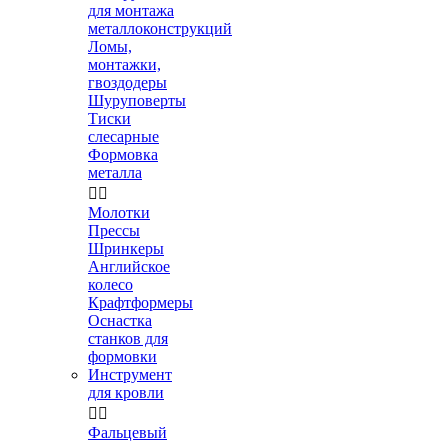
для монтажа
металлоконструкций
Ломы,
монтажки,
гвоздодеры
Шуруповерты
Тиски
слесарные
Формовка
металла


Молотки
Прессы
Шринкеры
Английское
колесо
Крафтформеры
Оснастка
станков для
формовки
Инструмент
для кровли


Фальцевый