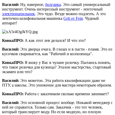
Василий:
Ну, наверное,
болгарка
. Это самый универсальный
инструмент. Очень интересный инструмент - ленточный
электронапильник
. Это чудо. Везде можно подлезть. А это
ленточно-шлифовальная машинка
Grit от Fein
. Чудный
аппарат!
КовкаПРО:
А как этот лев делался? И что это?
Василий:
Это дверца очага. В глазах и в пасти - пламя. Это из
кусочков сваривается, как "Рабочий и колхозница".
КовкаПРО:
Я вижу у Вас в чулане розочку. Пытаюсь понять,
что такое розочка для кузнеца? Эталон мастерства, стартовый
экзамен или что?
Василий:
Это моветон. Эта работа квалификации даже не
ПТУ, а школы. Это унижение для мастера некоторым образом.
КовкаПРО:
Работа с заказчиком сколько времени занимает?
Василий:
Это основной процесс вообще. Никакой менеджер с
ней не справится. Только сам. Заказчик - это тот человек,
который транслирует моду. Но если модную, но плохую