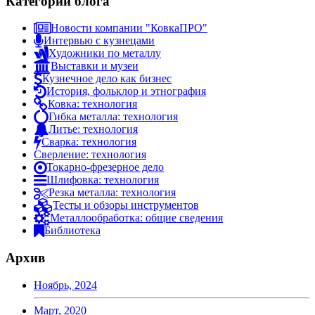
Категории блога
Новости компании "КовкаПРО"
Интервью с кузнецами
Художники по металлу
Выставки и музеи
Кузнечное дело как бизнес
История, фольклор и этнография
Ковка: технология
Гибка металла: технология
Литье: технология
Сварка: технология
Сверление: технология
Токарно-фрезерное дело
Шлифовка: технология
Резка металла: технология
Тесты и обзоры инструментов
Металлообработка: общие сведения
Библиотека
Архив
Ноябрь, 2024
Март, 2020