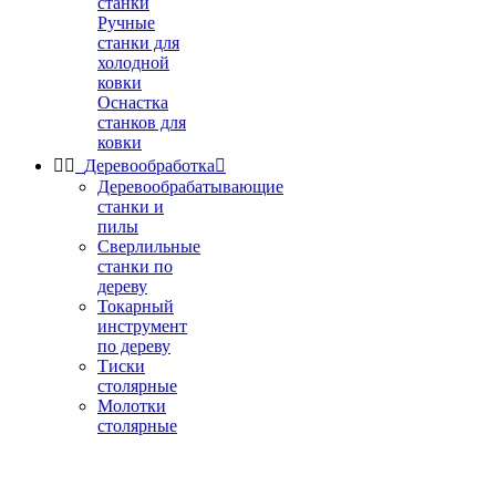
станки
Ручные
станки для
холодной
ковки
Оснастка
станков для
ковки


Деревообработка

Деревообрабатывающие
станки и
пилы
Сверлильные
станки по
дереву
Токарный
инструмент
по дереву
Тиски
столярные
Молотки
столярные