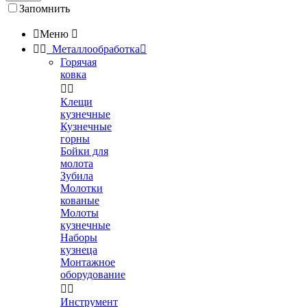
Запомнить

Меню



Металлообработка

Горячая
ковка


Клещи
кузнечные
Кузнечные
горны
Бойки для
молота
Зубила
Молотки
кованые
Молоты
кузнечные
Наборы
кузнеца
Монтажное
оборудование


Инструмент