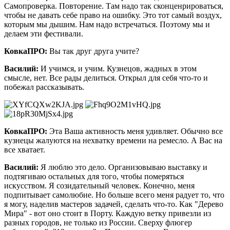
Самопроверка. Повторение. Там надо так сконценрироваться,
чтобы не давать себе право на ошибку. Это тот самый воздух,
которым мы дышим. Нам надо встречаться. Поэтому мы и
делаем эти фестивали.
КовкаПРО:
Вы так друг друга учите?
Василий:
И учимся, и учим. Кузнецов, жадных в этом
смысле, нет. Все рады делиться. Открыл для себя что-то и
побежал рассказывать.
КовкаПРО:
Эта Ваша активность меня удивляет. Обычно все
кузнецы жалуются на нехватку времени на ремесло. А Вас на
все хватает.
Василий:
Я люблю это дело. Организовываю выставку и
подтягиваю остальных для того, чтобы померяться
искусством. Я созидательный человек. Конечно, меня
подпитывает самолюбие. Но больше всего меня радует то, что
я могу, наделив мастеров задачей, сделать что-то. Как "Дерево
Мира" - вот оно стоит в Порту. Каждую ветку привезли из
разных городов, не только из России. Сверху флюгер