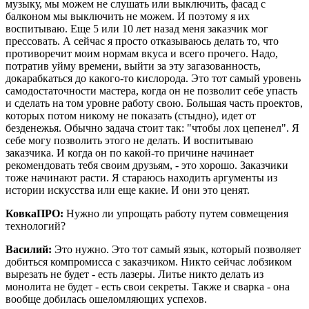
музыку, мы можем не слушать или выключить, фасад с
балконом мы выключить не можем. И поэтому я их
воспитываю. Еще 5 или 10 лет назад меня заказчик мог
прессовать. А сейчас я просто отказываюсь делать то, что
противоречит моим нормам вкуса и всего прочего. Надо,
потратив уйму времени, выйти за эту загазованность,
докарабкаться до какого-то кислорода. Это тот самый уровень
самодостаточности мастера, когда он не позволит себе упасть
и сделать на том уровне работу свою. Большая часть проектов,
которых потом никому не показать (стыдно), идет от
безденежья. Обычно задача стоит так: "чтобы лох цепенел". Я
себе могу позволить этого не делать. И воспитываю
заказчика. И когда он по какой-то причине начинает
рекомендовать тебя своим друзьям, - это хорошо. Заказчики
тоже начинают расти. Я стараюсь находить аргументы из
истории искусства или еще какие. И они это ценят.
КовкаПРО:
Нужно ли упрощать работу путем совмещения
технологий?
Василий:
Это нужно. Это тот самый язык, который позволяет
добиться компромисса с заказчиком. Никто сейчас лобзиком
вырезать не будет - есть лазеры. Литье никто делать из
монолита не будет - есть свои секреты. Также и сварка - она
вообще добилась ошеломляющих успехов.