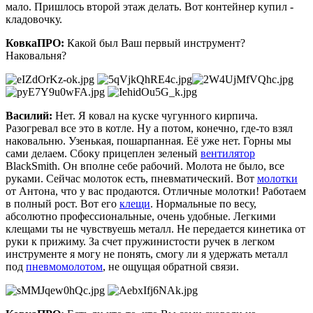
мало. Пришлось второй этаж делать. Вот контейнер купил -
кладовочку.
КовкаПРО:
Какой был Ваш первый инструмент?
Наковальня?
Василий:
Нет. Я ковал на куске чугунного кирпича.
Разогревал все это в котле. Ну а потом, конечно, где-то взял
наковальню. Узенькая, пошарпанная. Её уже нет. Горны мы
сами делаем. Сбоку прицеплен зеленый
вентилятор
BlackSmith. Он вполне себе рабочий. Молота не было, все
руками. Сейчас молоток есть, пневматический. Вот
молотки
от Антона, что у вас продаются. Отличные молотки! Работаем
в полный рост. Вот его
клещи
. Нормальные по весу,
абсолютно профессиональные, очень удобные. Легкими
клещами ты не чувствуешь металл. Не передается кинетика от
руки к прижиму. За счет пружинистости ручек в легком
инструменте я могу не понять, смогу ли я удержать металл
под
пневмомолотом
, не ощущая обратной связи.