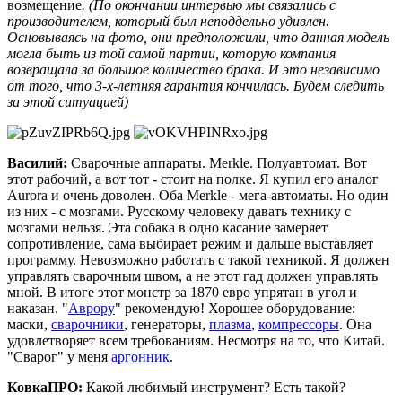
возмещение
. (По окончании интервью мы связались с
производителем, который был неподдельно удивлен.
Основываясь на фото, они предположили, что данная модель
могла быть из той самой партии, которую компания
возвращала за большое количество брака. И это независимо
от того, что 3-х-летняя гарантия кончилась. Будем следить
за этой ситуацией)
Василий:
Сварочные аппараты. Merkle. Полуавтомат. Вот
этот рабочий, а вот тот - стоит на полке. Я купил его аналог
Aurora и очень доволен. Оба Merkle - мега-автоматы. Но один
из них - с мозгами. Русскому человеку давать технику с
мозгами нельзя. Эта собака в одно касание замеряет
сопротивление, сама выбирает режим и дальше выставляет
программу. Невозможно работать с такой техникой. Я должен
управлять сварочным швом, а не этот гад должен управлять
мной. В итоге этот монстр за 1870 евро упрятан в угол и
наказан. "
Аврору
" рекомендую! Хорошее оборудование:
маски,
сварочники
, генераторы,
плазма
,
компрессоры
. Она
удовлетворяет всем требованиям. Несмотря на то, что Китай.
"Сварог" у меня
аргонник
.
КовкаПРО:
Какой любимый инструмент? Есть такой?