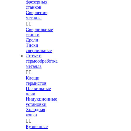
фрезерных
станков
Сверление
металла


Сверлильные
станки
Дрели
Тиски
сверлильные
Литье и
термообработка
металла


Клещи
термистов
Плавильные
печи
Индукционные
установки
Холодная
ковка


Кузнечные