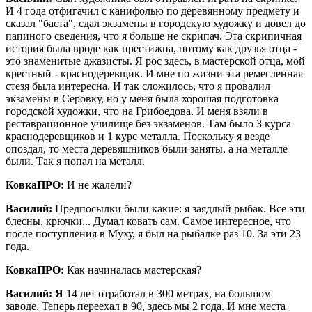
И 4 года отфигачил с канифолью по деревянному предмету и
сказал "баста", сдал экзамены в городскую художку и довел до
папиного сведения, что я больше не скрипач. Эта скрипичная
история была вроде как престижна, потому как друзья отца -
это знаменитые джазисты. Я рос здесь, в мастерской отца, мой
крестный - краснодеревщик. И мне по жизни эта ремесленная
стезя была интересна. И так сложилось, что я провалил
экзамены в Серовку, но у меня была хорошая подготовка
городской художки, что на Грибоедова. И меня взяли в
реставрационное училище без экзаменов. Там было 3 курса
краснодеревщиков и 1 курс металла. Поскольку я везде
опоздал, то места деревяшников были заняты, а на металле
были. Так я попал на металл.
КовкаПРО:
И не жалели?
Василий:
Предпосылки были какие: я заядлый рыбак. Все эти
блесны, крючки... Думал ковать сам. Самое интересное, что
после поступления в Муху, я был на рыбалке раз 10. За эти 23
года.
КовкаПРО:
Как начиналась мастерская?
Василий: Я
14 лет отработал в 300 метрах, на большом
заводе. Теперь переехал в 90, здесь мы 2 года. И мне места