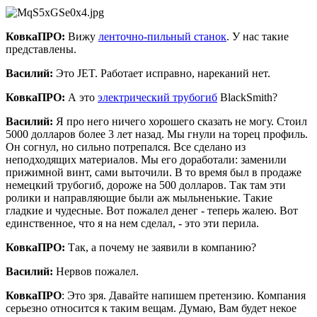
КовкаПРО:
Вижу
ленточно-пильный станок
. У нас такие
представлены.
Василий:
Это JET. Работает исправно, нареканий нет.
КовкаПРО:
А это
электрический трубогиб
BlackSmith?
Василий:
Я про него ничего хорошего сказать не могу. Стоил
5000 долларов более 3 лет назад. Мы гнули на торец профиль.
Он согнул, но сильно потрепался. Все сделано из
неподходящих материалов. Мы его доработали: заменили
прижимной винт, сами выточили. В то время был в продаже
немецкий трубогиб, дороже на 500 долларов. Так там эти
ролики и направляющие были аж мыльненькие. Такие
гладкие и чудесные. Вот пожалел денег - теперь жалею. Вот
единственное, что я на нем сделал, - это эти перила.
КовкаПРО:
Так, а почему не заявили в компанию?
Василий:
Нервов пожалел.
КовкаПРО
: Это зря. Давайте напишем претензию. Компания
серьезно относится к таким вещам. Думаю, Вам будет некое