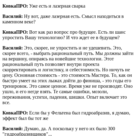
КовкаПРО:
Уже есть и лазерная сварка
Василий:
Ну вот, даже лазерная есть. Смысл находиться в
каменном веке?
КовкаПРО:
Вот как раз вопрос про будущее. Есть ли шанс
упростить Вашу технологию? И что ждет ее в будущем?
Василий:
Это, скорее, не упростить и не удешевить. Это,
скорее всего, - выбрать рациональный путь. Мы должны зайти
на вершину, опираясь на новейшие технологии. Этот
рациональный путь позволяет внутри проекта
скорректировать и логистику, и себестоимость. Но ничуть не
цену. Основная стоимость - это стоимость Мастера. То, как он
быстро умеет на этих лыжах дойти до финиша, - это годы его
тренировок. Это самое ценное. Время уже не производят. Оно
ушло, и его негде взять. Те самые ошибки, мозоли,
переживания, успехи, падения, шишки. Опыт включает это
все.
КовкаПРО:
Если бы у Фельтена был гидроабразив, я думаю,
эффект был бы тот же
Василий:
Думаю, да. А поскольку у него их было 300
"гидроабразивщиков"...