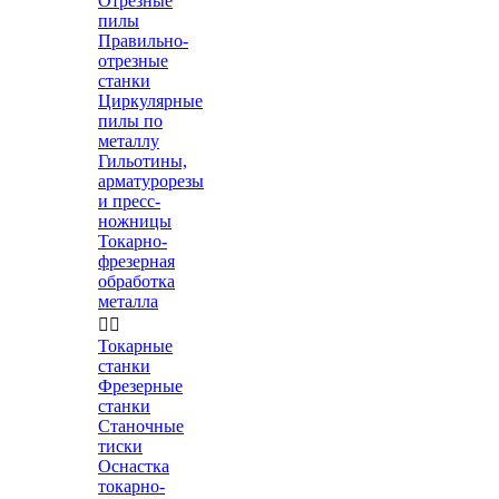
Отрезные
пилы
Правильно-
отрезные
станки
Циркулярные
пилы по
металлу
Гильотины,
арматурорезы
и пресс-
ножницы
Токарно-
фрезерная
обработка
металла


Токарные
станки
Фрезерные
станки
Станочные
тиски
Оснастка
токарно-