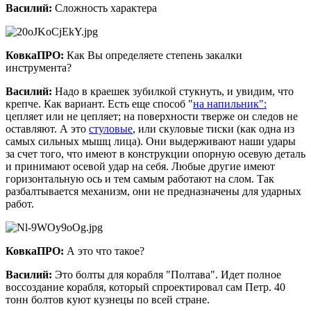
Василий:
Сложность характера
КовкаПРО:
Как Вы определяете степень закалки
инструмента?
Василий:
Надо в краешек зубилкой стукнуть, и увидим, что
крепче. Как вариант. Есть еще способ "
на напильник":
цепляет или не цепляет; на поверхности тверже он следов не
оставляют. А это
стуловые
, или скуловые тиски (как одна из
самых сильных мышц лица). Они выдерживают наши удары
за счет того, что имеют в конструкции опорную осевую деталь
и принимают осевой удар на себя. Любые другие имеют
горизонтальную ось и тем самым работают на слом. Так
разбалтывается механизм, они не предназначены для ударных
работ.
КовкаПРО:
А это что такое?
Василий:
Это болты для корабля "Полтава". Идет полное
воссоздание корабля, который спроектировал сам Петр. 40
тонн болтов куют кузнецы по всей стране.