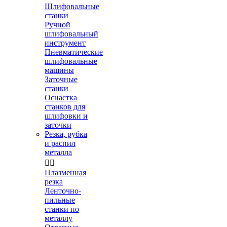
Шлифовальные
станки
Ручной
шлифовальный
инструмент
Пневматические
шлифовальные
машины
Заточные
станки
Оснастка
станков для
шлифовки и
заточки
Резка, рубка
и распил
металла


Плазменная
резка
Ленточно-
пильные
станки по
металлу