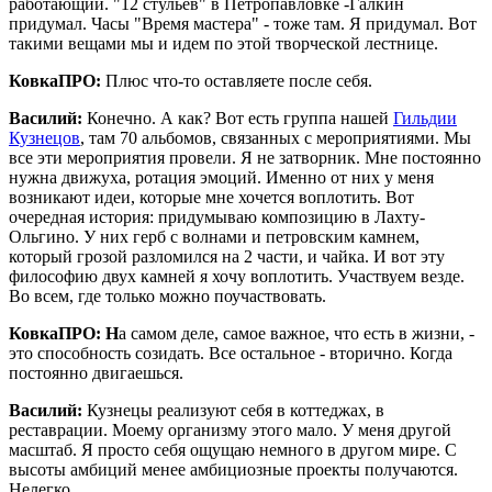
работающий. "12 стульев" в Петропавловке -Галкин
придумал. Часы "Время мастера" - тоже там. Я придумал. Вот
такими вещами мы и идем по этой творческой лестнице.
КовкаПРО:
Плюс что-то оставляете после себя.
Василий:
Конечно. А как? Вот есть группа нашей
Гильдии
Кузнецов
, там 70 альбомов, связанных с мероприятиями. Мы
все эти мероприятия провели. Я не затворник. Мне постоянно
нужна движуха, ротация эмоций. Именно от них у меня
возникают идеи, которые мне хочется воплотить. Вот
очередная история: придумываю композицию в Лахту-
Ольгино. У них герб с волнами и петровским камнем,
который грозой разломился на 2 части, и чайка. И вот эту
философию двух камней я хочу воплотить. Участвуем везде.
Во всем, где только можно поучаствовать.
КовкаПРО: Н
а самом деле, самое важное, что есть в жизни, -
это способность созидать. Все остальное - вторично. Когда
постоянно двигаешься.
Василий:
Кузнецы реализуют себя в коттеджах, в
реставрации. Моему организму этого мало. У меня другой
масштаб. Я просто себя ощущаю немного в другом мире. С
высоты амбиций менее амбициозные проекты получаются.
Нелегко.