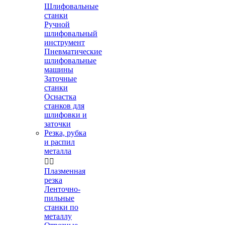
Шлифовальные
станки
Ручной
шлифовальный
инструмент
Пневматические
шлифовальные
машины
Заточные
станки
Оснастка
станков для
шлифовки и
заточки
Резка, рубка
и распил
металла


Плазменная
резка
Ленточно-
пильные
станки по
металлу