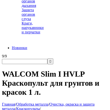
органов
дыхания
Защита
органов
слуха
Краги,
нарукавники
и перчатки
Новинки
9/9

WALCOM Slim I HVLP
Краскопульт для грунтов и
красок 1 л.
Главная
/
Обработка металла
/
Очистка, окраска и защита
металла
/
Краскопульты
/