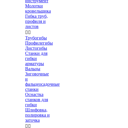
инструмент
Молотки
кровельщика
Гибка труб,
профиля и
листов


Трубогибы
Профилегибы
Листогибы
Станки для
гибки
арматуры
Вальцы
Зиговочные
и
фальцеосадочные
станки
Оснастка
станков для
гибки
Шлифовка,
полировка и
заточка

