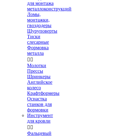
для монтажа
металлоконструкций
Ломы,
монтажки,
гвоздодеры
Шуруповерты
Тиски
слесарные
Формовка
металла


Молотки
Прессы
Шринкеры
Английское
колесо
Крафтформеры
Оснастка
станков для
формовки
Инструмент
для кровли


Фальцевый