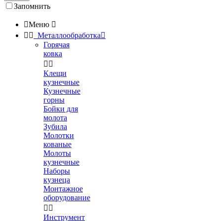
Запомнить

Меню



Металлообработка

Горячая
ковка


Клещи
кузнечные
Кузнечные
горны
Бойки для
молота
Зубила
Молотки
кованые
Молоты
кузнечные
Наборы
кузнеца
Монтажное
оборудование


Инструмент