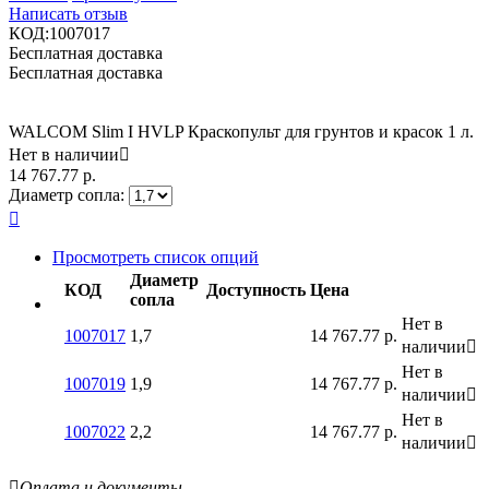
Написать отзыв
КОД:
1007017
Бесплатная доставка
Бесплатная доставка
WALCOM Slim I HVLP Краскопульт для грунтов и красок 1 л.
Нет в наличии

14 767.77
р.
Диаметр сопла:

Просмотреть список опций
Диаметр
КОД
Доступность
Цена
сопла
Нет в
1007017
1,7
14 767.77
р.
наличии

Нет в
1007019
1,9
14 767.77
р.
наличии

Нет в
1007022
2,2
14 767.77
р.
наличии


Оплата и документы