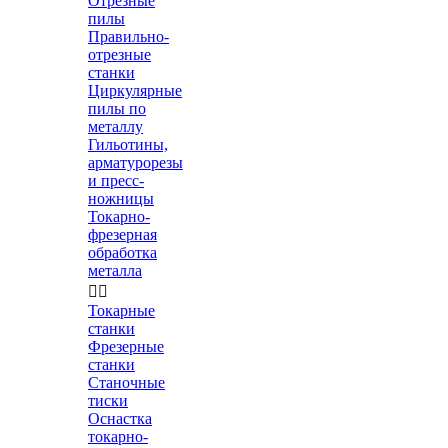
Отрезные
пилы
Правильно-
отрезные
станки
Циркулярные
пилы по
металлу
Гильотины,
арматурорезы
и пресс-
ножницы
Токарно-
фрезерная
обработка
металла


Токарные
станки
Фрезерные
станки
Станочные
тиски
Оснастка
токарно-