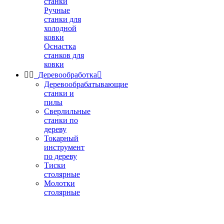
станки
Ручные
станки для
холодной
ковки
Оснастка
станков для
ковки


Деревообработка

Деревообрабатывающие
станки и
пилы
Сверлильные
станки по
дереву
Токарный
инструмент
по дереву
Тиски
столярные
Молотки
столярные