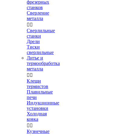
фрезерных
станков
Сверление
металла


Сверлильные
станки
Дрели
Тиски
сверлильные
Литье и
термообработка
металла


Клещи
термистов
Плавильные
печи
Индукционные
установки
Холодная
ковка


Кузнечные