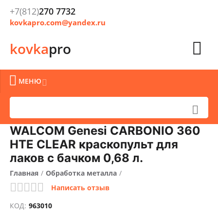
+7(812)
270 7732
kovkapro.com@yandex.ru

kovka
pro

МЕНЮ


WALCOM Genesi CARBONIO 360
HTE CLEAR краскопульт для
лаков с бачком 0,68 л.
Главная
/
Обработка металла
/
Написать отзыв
Очистка, окраска и защита металла
/
Краскопульты
/
КОД:
963010