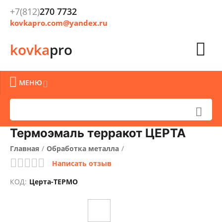
+7(812)
270 7732
kovkapro.com@yandex.ru

kovka
pro

МЕНЮ


Термоэмаль терракот ЦЕРТА
Главная
/
Обработка металла
/
Написать отзыв
Очистка, окраска и защита металла
/
КОД:
Церта-ТЕРМО
Краски кузнечные
/
Термостойкие
/