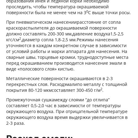
образования инея и ледяной корки необходимо
проследить, чтобы температура окрашиваемой
0
поверхности была не менее чем на 3
С выше точки росы.
При пневматическом нанесении
расстояние от сопла
краскораспылителя до окрашиваемой поверхности
должно составлять 200-300 мм,
давление воздуха
1,5-2,5
2
кгс/см
,
диаметр сопла 1,8-2,5 мм.
Режимы нанесения
уточняются в каждом конкретном случае в зависимости
от условий работы и марки аппарата для нанесения.
На
сварные швы, торцевые кромки, труднодоступные места
перед окрашиванием производится нанесение эмали в
виде «полосового слоя» кистью.
Металлические поверхности окрашиваются в 2-3
перекрестных слоя. Расход
эмали
по металлу с толщиной
2
покрытия 80-120 мкм
составляет 300-450 г/м
.
Промежуточная сушка
между слоями “до отлипа”
составляет 0,5-2,0 час в зависимости от температуры
окружающего воздуха. При отрицательной температуре
окружающего воздуха время выдержки увеличивается в
2-3 раза.