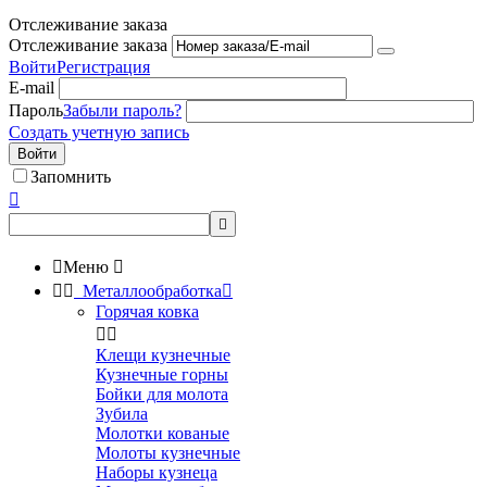
Отслеживание заказа
Отслеживание заказа
Войти
Регистрация
E-mail
Пароль
Забыли пароль?
Создать учетную запись
Войти
Запомнить



Меню



Металлообработка

Горячая ковка


Клещи кузнечные
Кузнечные горны
Бойки для молота
Зубила
Молотки кованые
Молоты кузнечные
Наборы кузнеца