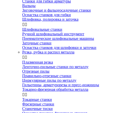
Станки для гибки арматуры
Вальцы
Зиговочные и фальцеосадочные станки
Оснастка станков для гибки
Шлифовка, полировка и заточка


Шлифовальные станки
Ручной шлифовальный инструмент
Пневматические шлифовальные машины
Заточные станки
Оснастка станков для шлифовки и заточки
Резка, рубка и распил металла


Плазменная резка
Ленточно-пильные станки по металлу
Отрезные пилы
Правильно-отрезные станки
Циркулярные пилы по металлу
Гильотины, арматурорезы и пресс-ножницы
Токарно-фрезерная обработка металла


Токарные станки
Фрезерные станки
Станочные тиски