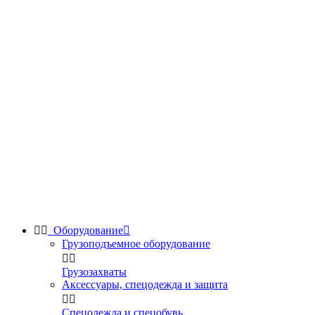


Оборудование

Грузоподъемное оборудование


Грузозахваты
Аксессуары, спецодежда и защита


Спецодежда и спецобувь