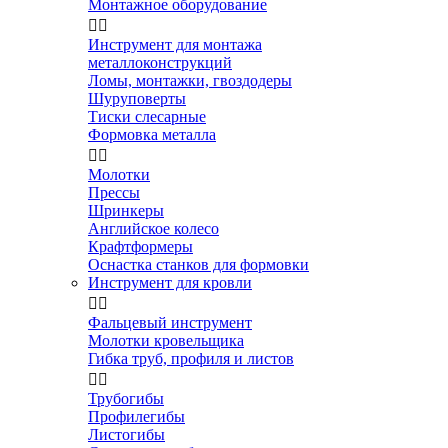
Монтажное оборудование


Инструмент для монтажа
металлоконструкций
Ломы, монтажки, гвоздодеры
Шуруповерты
Тиски слесарные
Формовка металла


Молотки
Прессы
Шринкеры
Английское колесо
Крафтформеры
Оснастка станков для формовки
Инструмент для кровли


Фальцевый инструмент
Молотки кровельщика
Гибка труб, профиля и листов


Трубогибы
Профилегибы
Листогибы