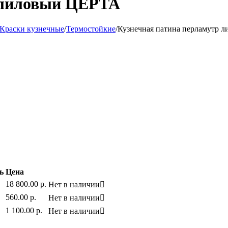
 лиловый ЦЕРТА
Краски кузнечные
/
Термостойкие
/
Кузнечная патина перламутр 
ь
Цена
18 800.00
р.
Нет в наличии

560.00
р.
Нет в наличии

1 100.00
р.
Нет в наличии
