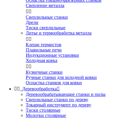
Оснастка токарно-фрезерных станков
Сверление металла


Сверлильные станки
Дрели
Тиски сверлильные
Литье и термообработка металла


Клещи термистов
Плавильные печи
Индукционные установки
Холодная ковка


Кузнечные станки
Ручные станки для холодной ковки
Оснастка станков для ковки


Деревообработка

Деревообрабатывающие станки и пилы
Сверлильные станки по дереву
Токарный инструмент по дереву
Тиски столярные
Молотки столярные