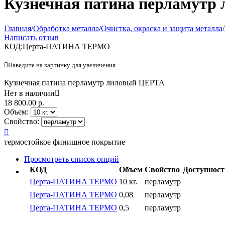
Кузнечная патина перламутр
Главная
/
Обработка металла
/
Очистка, окраска и защита металла
/
Написать отзыв
КОД:
Церта-ПАТИНА ТЕРМО

Наведите на картинку для увеличения
Кузнечная патина перламутр лиловый ЦЕРТА
Нет в наличии

18 800.00
р.
Объем:
Свойство:

термостойкое финишное покрытие
Просмотреть список опций
КОД
Объем
Свойство
Доступност
Церта-ПАТИНА ТЕРМО
10 кг.
перламутр
Церта-ПАТИНА ТЕРМО
0,08
перламутр
Церта-ПАТИНА ТЕРМО
0,5
перламутр