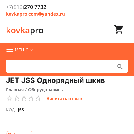
+7(812)
270 7732
kovkapro.com@yandex.ru

kovka
pro

МЕНЮ


JET JSS Однорядный шкив
Главная
/
Оборудование
/
Написать отзыв
Грузоподъемное оборудование
/
КОД:
JSS