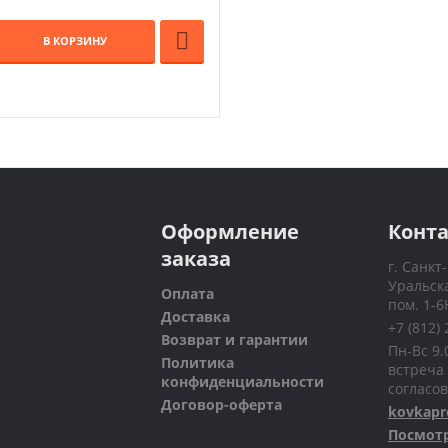

В КОРЗИНУ
Оформление
Конт
заказа
г. Санкт
Уральска
Оплата
пом. 1-6
Доставка
+7 (812)
Возврат и гарантии
Пн-Вс 9.0
Политика
встреча 
конфиденциальности
согласо
Договор-оферта
kovkapr
Посмотр