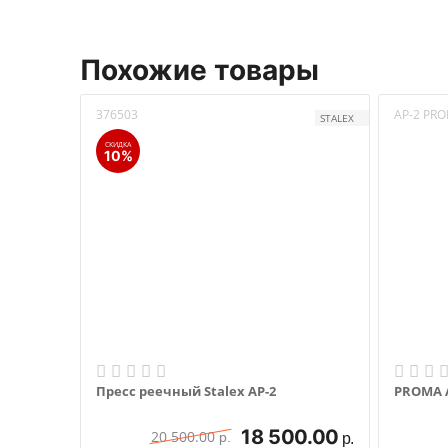
Похожие товары
376503
AP-2 PR
STALEX
СКИДКА
10%
Пресс реечный Stalex AP-2
18 500.00
20 500.00
р.
р.