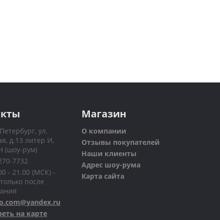
акты
Магазин
-Петербург, ул.
О компании
я, д.13 литер И,
Отзывы покупателей
Н (шоу-рум)
Наши клиенты
 270-7732
Адрес шоу-рума
0 - 21.00 (МСК) -
Карта сайта
только после
вания
o.com@yandex.ru
еть на карте