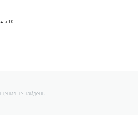
ала ТК
щения не найдены