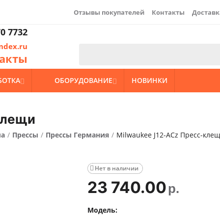
Отзывы покупателей
Контакты
Доставк
0 7732
ndex.ru
акты
БОТКА
ОБОРУДОВАНИЕ
НОВИНКИ


клещи
ла
/
Прессы
/
Прессы Германия
/
Milwaukee J12-ACz Пресс-кле
Нет в наличии

23 740.00
р.
Модель: