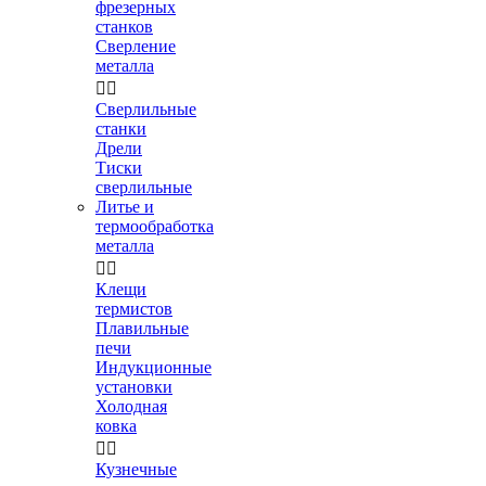
фрезерных
станков
Сверление
металла


Сверлильные
станки
Дрели
Тиски
сверлильные
Литье и
термообработка
металла


Клещи
термистов
Плавильные
печи
Индукционные
установки
Холодная
ковка


Кузнечные