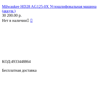
Milwaukee HD28 AG125-0X Углошлифовальная машина
(аккум.)
30 200.00
р.
Нет в наличии


КОД:
4933448864
Бесплатная доставка