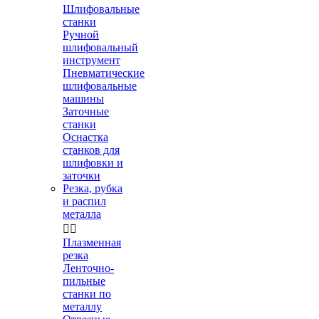
Шлифовальные
станки
Ручной
шлифовальный
инструмент
Пневматические
шлифовальные
машины
Заточные
станки
Оснастка
станков для
шлифовки и
заточки
Резка, рубка
и распил
металла


Плазменная
резка
Ленточно-
пильные
станки по
металлу