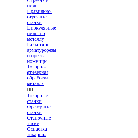
Отрезные
пилы
Правильно-
отрезные
станки
Циркулярные
пилы по
металлу
Гильотины,
арматурорезы
и пресс-
ножницы
Токарно-
фрезерная
обработка
металла


Токарные
станки
Фрезерные
станки
Станочные
тиски
Оснастка
токарно-