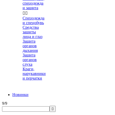
спецодежда
и защита


Спецодежда
и спецобувь
Средства
защиты
лица и глаз
Защита
органов
дыхания
Защита
органов
слуха
Краги,
нарукавники
и перчатки
Новинки
9/9
