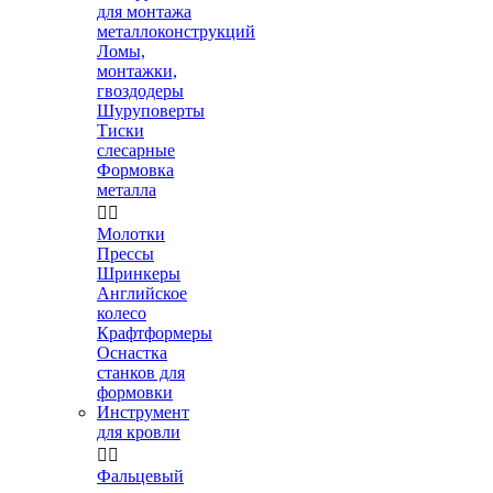
для монтажа
металлоконструкций
Ломы,
монтажки,
гвоздодеры
Шуруповерты
Тиски
слесарные
Формовка
металла


Молотки
Прессы
Шринкеры
Английское
колесо
Крафтформеры
Оснастка
станков для
формовки
Инструмент
для кровли


Фальцевый