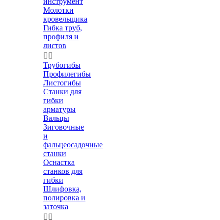
инструмент
Молотки
кровельщика
Гибка труб,
профиля и
листов


Трубогибы
Профилегибы
Листогибы
Станки для
гибки
арматуры
Вальцы
Зиговочные
и
фальцеосадочные
станки
Оснастка
станков для
гибки
Шлифовка,
полировка и
заточка

