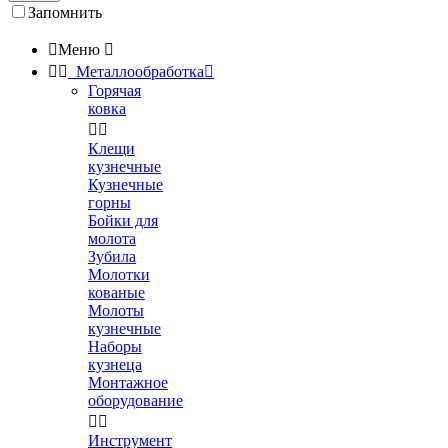
Запомнить

Меню



Металлообработка

Горячая
ковка


Клещи
кузнечные
Кузнечные
горны
Бойки для
молота
Зубила
Молотки
кованые
Молоты
кузнечные
Наборы
кузнеца
Монтажное
оборудование


Инструмент