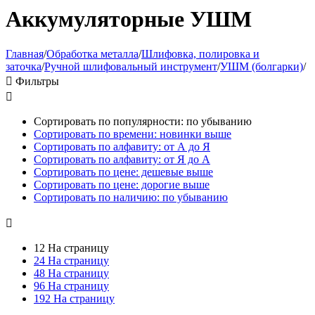
Аккумуляторные УШМ
Главная
/
Обработка металла
/
Шлифовка, полировка и
заточка
/
Ручной шлифовальный инструмент
/
УШМ (болгарки)
/

Фильтры

Сортировать по популярности: по убыванию
Сортировать по времени: новинки выше
Сортировать по алфавиту: от А до Я
Сортировать по алфавиту: от Я до А
Сортировать по цене: дешевые выше
Сортировать по цене: дорогие выше
Сортировать по наличию: по убыванию

12 На страницу
24 На страницу
48 На страницу
96 На страницу
192 На страницу