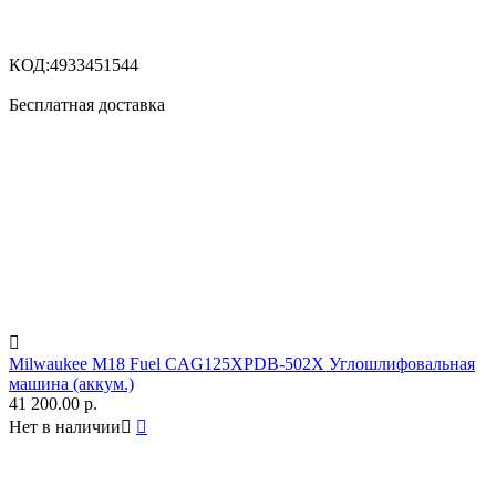
КОД:
4933451544
Бесплатная доставка

Milwaukee M18 Fuel CAG125XPDB-502X Углошлифовальная
машина (аккум.)
41 200.00
р.
Нет в наличии

