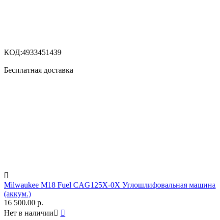
КОД:
4933451439
Бесплатная доставка

Milwaukee M18 Fuel CAG125X-0X Углошлифовальная машина
(аккум.)
16 500.00
р.
Нет в наличии

