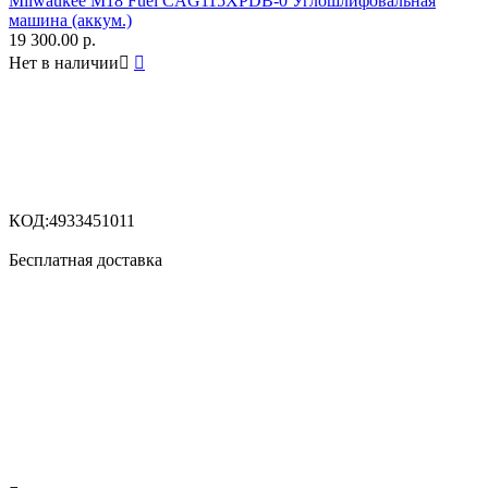
Milwaukee M18 Fuel CAG115XPDB-0 Углошлифовальная
машина (аккум.)
19 300.00
р.
Нет в наличии


КОД:
4933451011
Бесплатная доставка