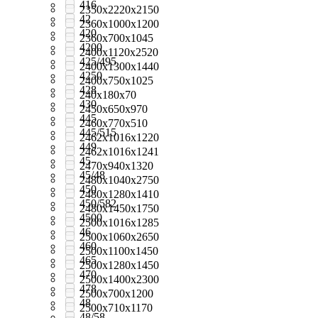
416
2350x2220x2150
42
2360х1000х1200
420
2360х700х1045
4200
2400x1120x2520
425/495
2400x1300x1440
4250
2400x750x1025
428
240x180x70
430
2450x650x970
445
2460x770x510
445/515
2462x1016x1220
449
2462x1016x1241
45
2470х940х1320
45/48
2480x1040x2750
450
2480x1280x1410
450/582
2480x1450x1750
4500
2500x1016x1285
46
2500x1060x2650
460
2500x1100x1450
465
2500x1280x1450
470
2500x1400x2300
478
2500x700x1200
48
2500x710x1170
48/58