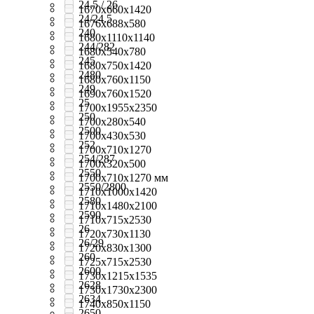
24,5 / 26
1670x660x1420
24/24.5
1676х688х580
240
1680x1110x1140
244/282
1680x540x780
245
1680x750x1420
2480
1680x760x1150
249
1690x760x1520
25
1700x1955x2350
250
1700x280x540
2500
1700x430x530
252
1700x710x1270
254/287
1700х320х500
2550
1700х710х1270 мм
2550/2800
1710x1000x1420
2580
1710x1480x2100
2590
1710x715x2530
26
1720x730x1130
26/29
1720x830x1300
260
1725x715x2530
2600
1730x1215x1535
2628
1730x1730x2300
2634
1740x850x1150
2650