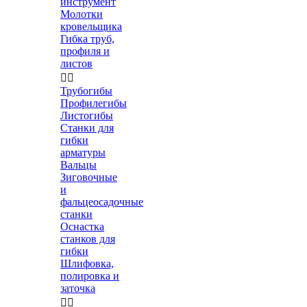
инструмент
Молотки
кровельщика
Гибка труб,
профиля и
листов


Трубогибы
Профилегибы
Листогибы
Станки для
гибки
арматуры
Вальцы
Зиговочные
и
фальцеосадочные
станки
Оснастка
станков для
гибки
Шлифовка,
полировка и
заточка

