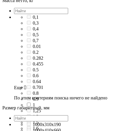
Масса нетто, кг
0,1
0,3
0,4
0,5
0,7
0.01
0.2
0.282
0.455
0.5
0.6
0.64
0.701
Еще

0.8
По этим критериям поиска ничего не найдено
0.9
1
Размер габаритный, мм
1,25
1,3
1,5
1000x310x190
1,6
1000x410x660