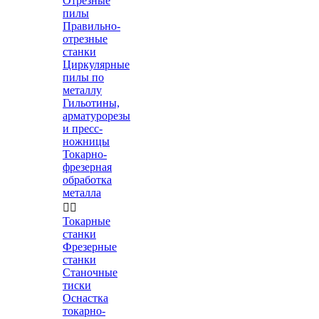
Отрезные
пилы
Правильно-
отрезные
станки
Циркулярные
пилы по
металлу
Гильотины,
арматурорезы
и пресс-
ножницы
Токарно-
фрезерная
обработка
металла


Токарные
станки
Фрезерные
станки
Станочные
тиски
Оснастка
токарно-