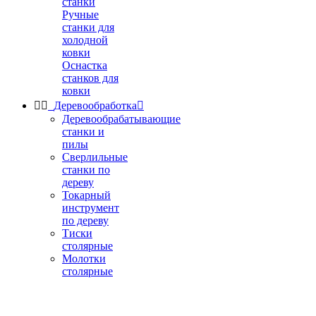
станки
Ручные
станки для
холодной
ковки
Оснастка
станков для
ковки


Деревообработка

Деревообрабатывающие
станки и
пилы
Сверлильные
станки по
дереву
Токарный
инструмент
по дереву
Тиски
столярные
Молотки
столярные