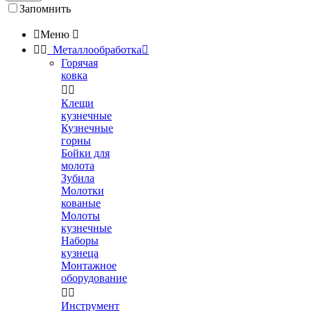
Запомнить

Меню



Металлообработка

Горячая
ковка


Клещи
кузнечные
Кузнечные
горны
Бойки для
молота
Зубила
Молотки
кованые
Молоты
кузнечные
Наборы
кузнеца
Монтажное
оборудование


Инструмент