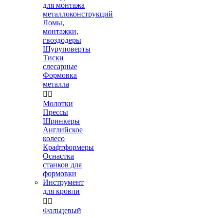
для монтажа
металлоконструкций
Ломы,
монтажки,
гвоздодеры
Шуруповерты
Тиски
слесарные
Формовка
металла


Молотки
Прессы
Шринкеры
Английское
колесо
Крафтформеры
Оснастка
станков для
формовки
Инструмент
для кровли


Фальцевый