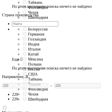
Тайвань
По этим критериям поиска ничего не найдено
Финляндия
Чехия
Страна производства
Швейцария
Белоруссия
Германия
Голландия
Индия
Италия
Китай
Мексика
Еще

Польша
По этим критериям поиска ничего не найдено
Россия
США
Напряжение, В
Тайвань
Турция
–
Финляндия
Чехия
220
220
Швейцария