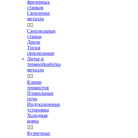
фрезерных
станков
Сверление
металла


Сверлильные
станки
Дрели
Тиски
сверлильные
Литье и
термообработка
металла


Клещи
термистов
Плавильные
печи
Индукционные
установки
Холодная
ковка


Кузнечные