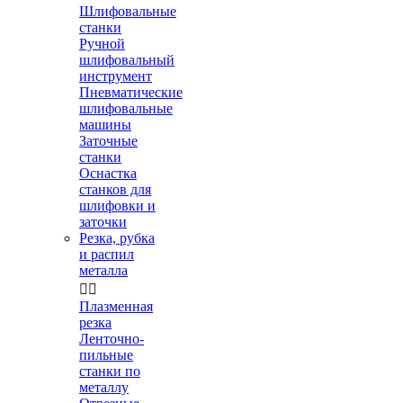
Шлифовальные
станки
Ручной
шлифовальный
инструмент
Пневматические
шлифовальные
машины
Заточные
станки
Оснастка
станков для
шлифовки и
заточки
Резка, рубка
и распил
металла


Плазменная
резка
Ленточно-
пильные
станки по
металлу