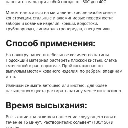
наносить эмаль при любой погоде от -30С до +40С
Может наноситься на металлические, железобетонные
конструкции, стальные и алюминиевые поверхности:
заборы и кованые изделия, крыши, водостоки,
трубопорводы, линии электропередач, спецтехники.
Способ применения:
На палитру нанести небольшое количество патины.
Подсохший материал растереть плоской кистью, слегка
смоченной в растворителе. Пройтись кистью по
выпуклым местам кованого изделия, по ребрам, впадинам
и т.п.
Излишки снимать ветошью или кистью. Для более
насыщенного цвета растирать патину менее интенсивно.
Время высыхания:
Высыхание «на отлип» и нанесение следующего слоя в
течение 15 минут.
Растворители: сольвент (130/150) и
ксилол.