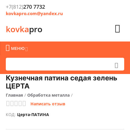
+7(812)
270 7732
kovkapro.com@yandex.ru

kovka
pro

МЕНЮ


Кузнечная патина седая зелень
ЦЕРТА
Главная
/
Обработка металла
/
Написать отзыв
Очистка, окраска и защита металла
/
КОД:
Церта-ПАТИНА
Краски кузнечные
/