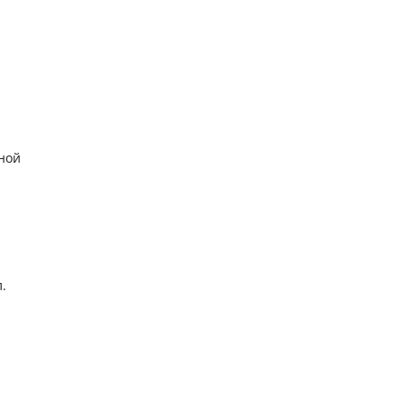
ной
.