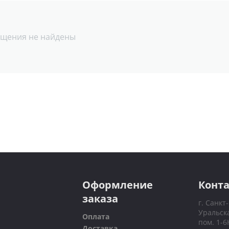
щения не найдены
Оформление
Конт
заказа
г. Санкт
Уральска
Оплата
пом. 1-6
Доставка