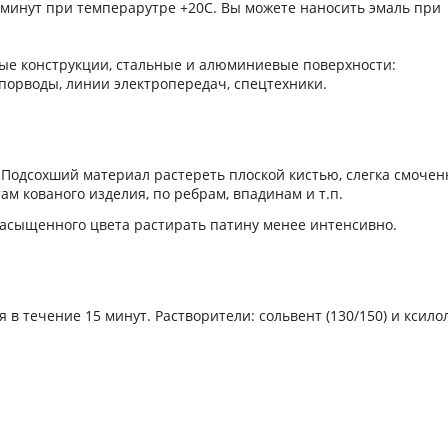
0 минут при темперарутре +20С. Вы можете наносить эмаль при
ые конструкции, стальные и алюминиевые поверхности:
опорводы, линии электропередач, спецтехники.
 Подсохший материал растереть плоской кистью, слегка смочен
м кованого изделия, по ребрам, впадинам и т.п.
асыщенного цвета растирать патину менее интенсивно.
я в течение 15 минут.
Растворители: сольвент (130/150) и ксилол