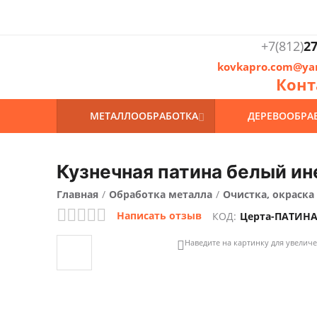
+7(812)
27
kovkapro.com@ya
Конт
МЕТАЛЛООБРАБОТКА
ДЕРЕВООБРА

Кузнечная патина белый и
Главная
/
Обработка металла
/
Очистка, окраска
Написать отзыв
КОД:
Церта-ПАТИН
Наведите на картинку для увелич
