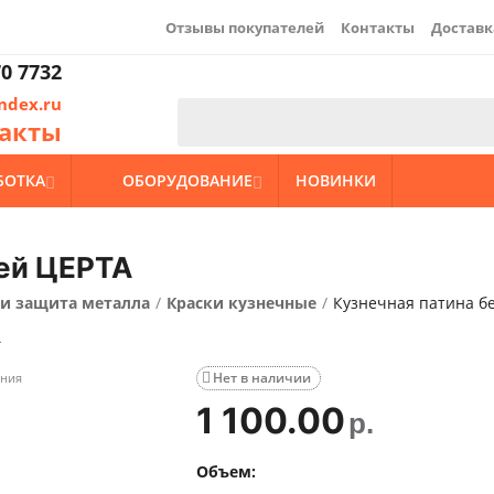
Отзывы покупателей
Контакты
Доставк
0 7732
ndex.ru
акты
БОТКА
ОБОРУДОВАНИЕ
НОВИНКИ


ней ЦЕРТА
 и защита металла
/
Краски кузнечные
/
Кузнечная патина б
А
Нет в наличии
ения

1 100.00
р.
Объем: