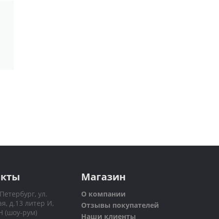
акты
Магазин
-Петербург, ул.
О компании
я, д.13 литер И,
Отзывы покупателей
Н (шоу-рум)
Наши клиенты