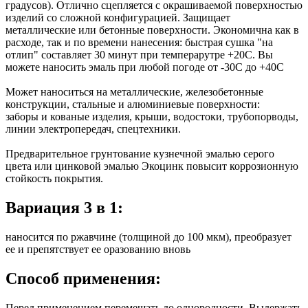
градусов). Отлично сцепляется с окрашиваемой поверхностью
изделий со сложной конфигурацией. Защищает
металлические или бетонные поверхности. Экономична как в
расходе, так и по времени нанесения: быстрая сушка "на
отлип" составляет 30 минут при темперарутре +20С. Вы
можете наносить эмаль при любой погоде от -30С до +40С
Может наноситься на металлические, железобетонные
конструкции, стальные и алюминиевые поверхности:
заборы и кованые изделия, крыши, водостоки, трубопорводы,
линии электропередач, спецтехники.
Предварительное грунтование кузнечной эмалью серого
цвета или цинковой эмалью Экоцинк повысит коррозионную
стойкость покрытия.
Вариация 3 в 1:
наносится по ржавчине (толщиной до 100 мкм), преобразует
ее и препятствует ее оразованию вновь
Способ применения:
Перед применением перемешать до однородности. Выдержать