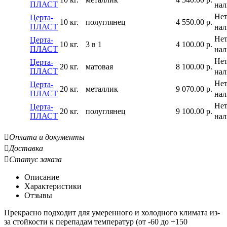
ПЛАСТ
на
Нет
Церта-
10 кг.
полуглянец
4 550.00
р.
ПЛАСТ
на
Нет
Церта-
10 кг.
3 в 1
4 100.00
р.
ПЛАСТ
на
Нет
Церта-
20 кг.
матовая
8 100.00
р.
ПЛАСТ
на
Нет
Церта-
20 кг.
металлик
9 070.00
р.
ПЛАСТ
на
Нет
Церта-
20 кг.
полуглянец
9 100.00
р.
ПЛАСТ
на

Оплата и документы

Доставка

Статус заказа
Описание
Характеристики
Отзывы
Прекрасно подходит для умеренного и холодного климата из-
за стойкости к перепадам температур (от -60 до +150