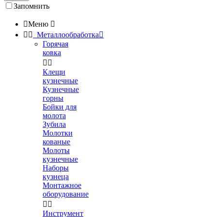
Запомнить

Меню



Металлообработка

Горячая
ковка


Клещи
кузнечные
Кузнечные
горны
Бойки для
молота
Зубила
Молотки
кованые
Молоты
кузнечные
Наборы
кузнеца
Монтажное
оборудование


Инструмент