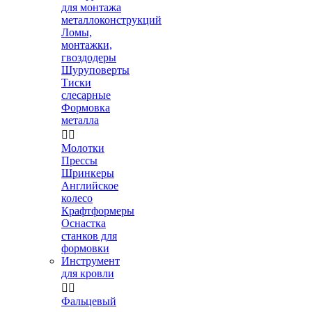
для монтажа
металлоконструкций
Ломы,
монтажки,
гвоздодеры
Шуруповерты
Тиски
слесарные
Формовка
металла


Молотки
Прессы
Шринкеры
Английское
колесо
Крафтформеры
Оснастка
станков для
формовки
Инструмент
для кровли


Фальцевый