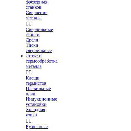
фрезерных
станков
Сверление
металла


Сверлильные
станки
Дрели
Тиски
сверлильные
Литье и
термообработка
металла


Клещи
термистов
Плавильные
печи
Индукционные
установки
Холодная
ковка


Кузнечные