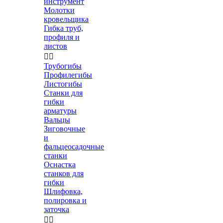
инструмент
Молотки
кровельщика
Гибка труб,
профиля и
листов


Трубогибы
Профилегибы
Листогибы
Станки для
гибки
арматуры
Вальцы
Зиговочные
и
фальцеосадочные
станки
Оснастка
станков для
гибки
Шлифовка,
полировка и
заточка

