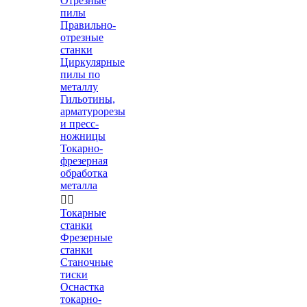
Отрезные
пилы
Правильно-
отрезные
станки
Циркулярные
пилы по
металлу
Гильотины,
арматурорезы
и пресс-
ножницы
Токарно-
фрезерная
обработка
металла


Токарные
станки
Фрезерные
станки
Станочные
тиски
Оснастка
токарно-