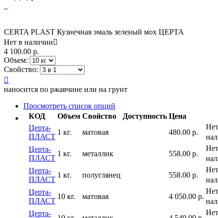
CERTA PLAST Кузнечная эмаль зеленый мох ЦЕРТА
Нет в наличии

4 100.00
р.
Объем:
Свойство:

наносится по ржавчине или на грунт
Просмотреть список опций
КОД
Объем
Свойство
Доступность
Цена
Нет
Церта-
1 кг.
матовая
480.00
р.
ПЛАСТ
на
Нет
Церта-
1 кг.
металлик
558.00
р.
ПЛАСТ
на
Нет
Церта-
1 кг.
полуглянец
558.00
р.
ПЛАСТ
на
Нет
Церта-
10 кг.
матовая
4 050.00
р.
ПЛАСТ
на
Нет
Церта-
10 кг.
металлик
4 540.00
р.