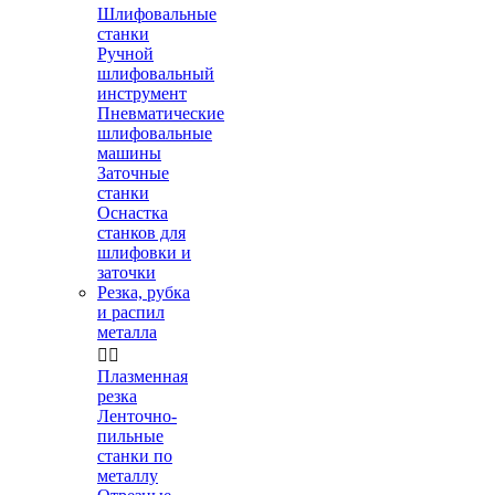
Шлифовальные
станки
Ручной
шлифовальный
инструмент
Пневматические
шлифовальные
машины
Заточные
станки
Оснастка
станков для
шлифовки и
заточки
Резка, рубка
и распил
металла


Плазменная
резка
Ленточно-
пильные
станки по
металлу