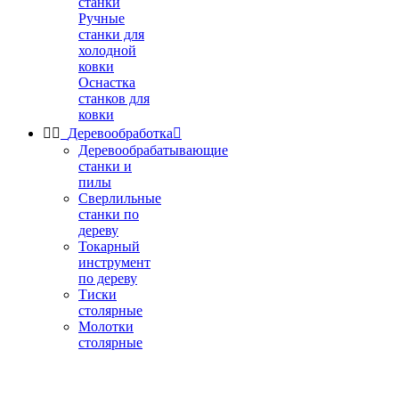
станки
Ручные
станки для
холодной
ковки
Оснастка
станков для
ковки


Деревообработка

Деревообрабатывающие
станки и
пилы
Сверлильные
станки по
дереву
Токарный
инструмент
по дереву
Тиски
столярные
Молотки
столярные