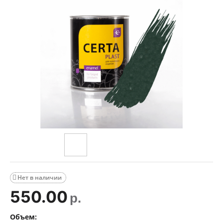
Нет в наличии

550.00
р.
Объем: