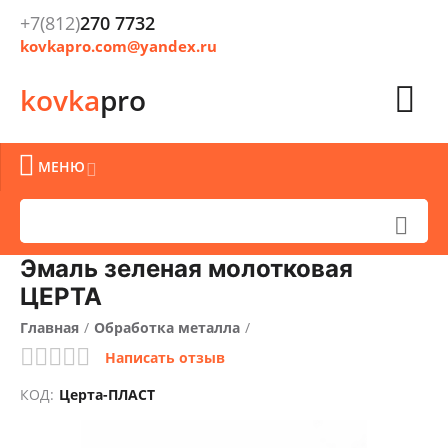
+7(812)
270 7732
kovkapro.com@yandex.ru

kovka
pro

МЕНЮ


Эмаль зеленая молотковая
ЦЕРТА
Главная
/
Обработка металла
/
Написать отзыв
Очистка, окраска и защита металла
/
КОД:
Церта-ПЛАСТ
Краски кузнечные
/