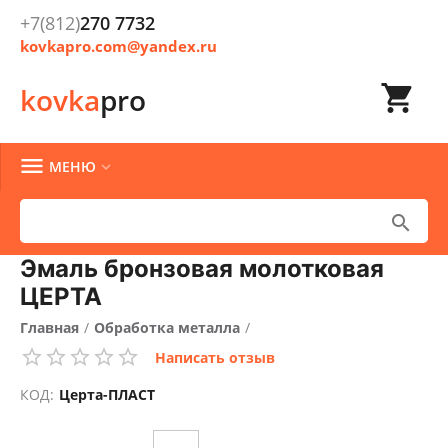
+7(812)
270 7732
kovkapro.com@yandex.ru

kovka
pro

МЕНЮ


Эмаль бронзовая молотковая
ЦЕРТА
Главная
/
Обработка металла
/
Написать отзыв
Очистка, окраска и защита металла
/
КОД:
Церта-ПЛАСТ
Краски кузнечные
/