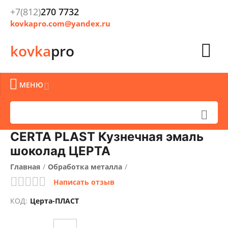
+7(812)
270 7732
kovkapro.com@yandex.ru

kovka
pro

МЕНЮ


CERTA PLAST Кузнечная эмаль
шоколад ЦЕРТА
Главная
/
Обработка металла
/
Написать отзыв
Очистка, окраска и защита металла
/
КОД:
Церта-ПЛАСТ
Краски кузнечные
/