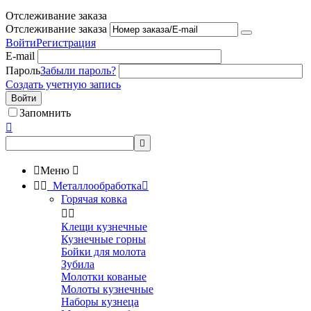
Отслеживание заказа
Отслеживание заказа
Войти
Регистрация
E-mail
Пароль
Забыли пароль?
Создать учетную запись
Войти
Запомнить



Меню



Металлообработка

Горячая ковка


Клещи кузнечные
Кузнечные горны
Бойки для молота
Зубила
Молотки кованые
Молоты кузнечные
Наборы кузнеца