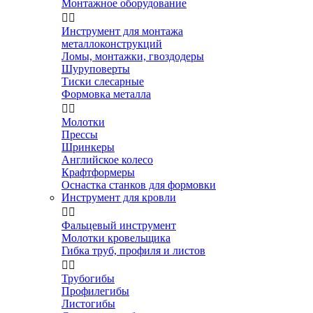
Монтажное оборудование


Инструмент для монтажа
металлоконструкций
Ломы, монтажки, гвоздодеры
Шуруповерты
Тиски слесарные
Формовка металла


Молотки
Прессы
Шринкеры
Английское колесо
Крафтформеры
Оснастка станков для формовки
Инструмент для кровли


Фальцевый инструмент
Молотки кровельщика
Гибка труб, профиля и листов


Трубогибы
Профилегибы
Листогибы