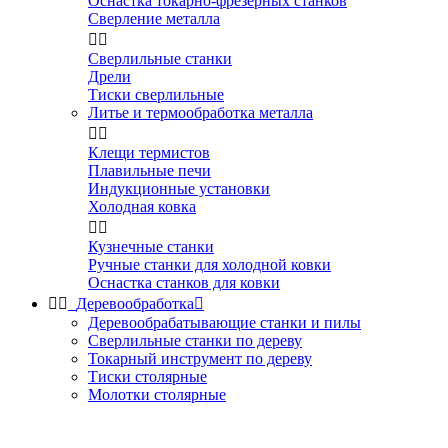
Оснастка токарно-фрезерных станков
Сверление металла


Сверлильные станки
Дрели
Тиски сверлильные
Литье и термообработка металла


Клещи термистов
Плавильные печи
Индукционные установки
Холодная ковка


Кузнечные станки
Ручные станки для холодной ковки
Оснастка станков для ковки


Деревообработка

Деревообрабатывающие станки и пилы
Сверлильные станки по дереву
Токарный инструмент по дереву
Тиски столярные
Молотки столярные