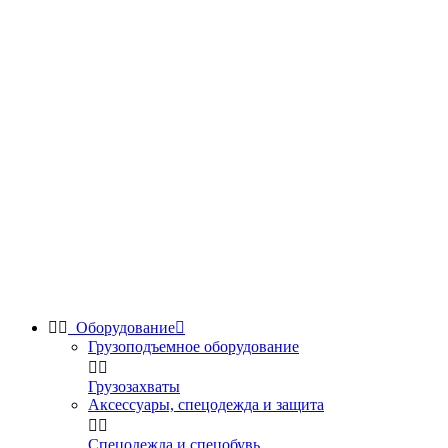


Оборудование

Грузоподъемное оборудование


Грузозахваты
Аксессуары, спецодежда и защита


Спецодежда и спецобувь