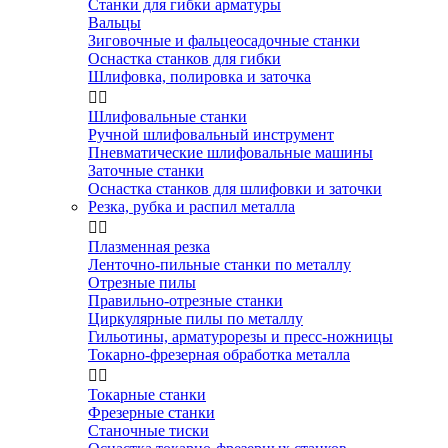
Станки для гибки арматуры
Вальцы
Зиговочные и фальцеосадочные станки
Оснастка станков для гибки
Шлифовка, полировка и заточка


Шлифовальные станки
Ручной шлифовальный инструмент
Пневматические шлифовальные машины
Заточные станки
Оснастка станков для шлифовки и заточки
Резка, рубка и распил металла


Плазменная резка
Ленточно-пильные станки по металлу
Отрезные пилы
Правильно-отрезные станки
Циркулярные пилы по металлу
Гильотины, арматурорезы и пресс-ножницы
Токарно-фрезерная обработка металла


Токарные станки
Фрезерные станки
Станочные тиски