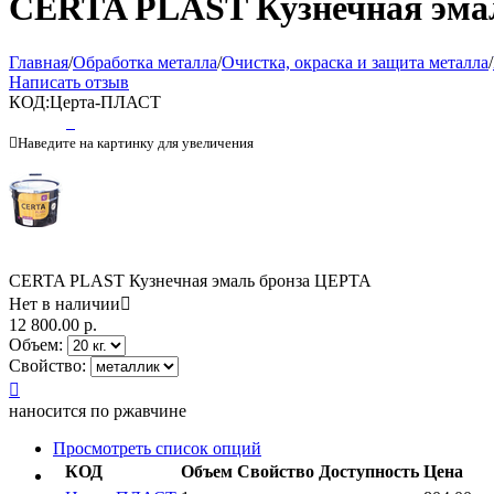
CERTA PLAST Кузнечная эма
Главная
/
Обработка металла
/
Очистка, окраска и защита металла
/
Написать отзыв
КОД:
Церта-ПЛАСТ

Наведите на картинку для увеличения
CERTA PLAST Кузнечная эмаль бронза ЦЕРТА
Нет в наличии

12 800.00
р.
Объем:
Свойство:

наносится по ржавчине
Просмотреть список опций
КОД
Объем
Свойство
Доступность
Цена