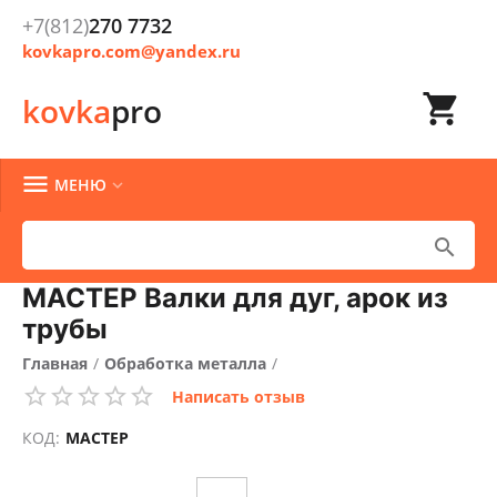
+7(812)
270 7732
kovkapro.com@yandex.ru

kovka
pro

МЕНЮ


МАСТЕР Валки для дуг, арок из
трубы
Главная
/
Обработка металла
/
Написать отзыв
КОД:
МАСТЕР