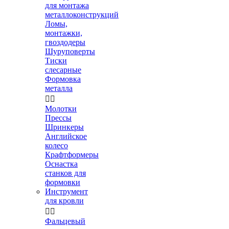
для монтажа
металлоконструкций
Ломы,
монтажки,
гвоздодеры
Шуруповерты
Тиски
слесарные
Формовка
металла


Молотки
Прессы
Шринкеры
Английское
колесо
Крафтформеры
Оснастка
станков для
формовки
Инструмент
для кровли


Фальцевый