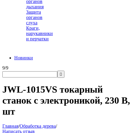
органов
дыхания
Защита
органов
слуха
Краги,
нарукавники
и перчатки
Новинки
9/9

JWL-1015VS токарный
станок с электроникой, 230 В,
шт
Главная
/
Обработка дерева
/
Написать отзыв