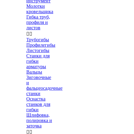
инструмент
Молотки
кровельщика
Гибка труб,
профиля и
листов


Трубогибы
Профилегибы
Листогибы
Станки для
гибки
арматуры
Вальцы
Зиговочные
и
фальцеосадочные
станки
Оснастка
станков для
гибки
Шлифовка,
полировка и
заточка

