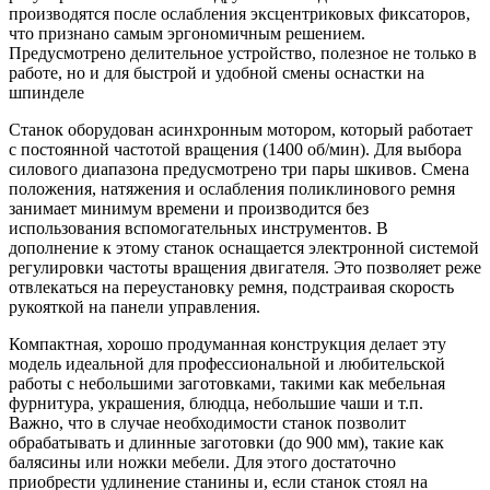
производятся после ослабления эксцентриковых фиксаторов,
что признано самым эргономичным решением.
Предусмотрено делительное устройство, полезное не только в
работе, но и для быстрой и удобной смены оснастки на
шпинделе
Станок оборудован асинхронным мотором, который работает
с постоянной частотой вращения (1400 об/мин). Для выбора
силового диапазона предусмотрено три пары шкивов. Смена
положения, натяжения и ослабления поликлинового ремня
занимает минимум времени и производится без
использования вспомогательных инструментов. В
дополнение к этому станок оснащается электронной системой
регулировки частоты вращения двигателя. Это позволяет реже
отвлекаться на переустановку ремня, подстраивая скорость
рукояткой на панели управления.
Компактная, хорошо продуманная конструкция делает эту
модель идеальной для профессиональной и любительской
работы с небольшими заготовками, такими как мебельная
фурнитура, украшения, блюдца, небольшие чаши и т.п.
Важно, что в случае необходимости станок позволит
обрабатывать и длинные заготовки (до 900 мм), такие как
балясины или ножки мебели. Для этого достаточно
приобрести удлинение станины и, если станок стоял на