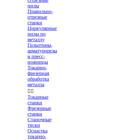
Отрезные
пилы
Правильно-
отрезные
станки
Циркулярные
пилы по
металлу
Гильотины,
арматурорезы
и пресс-
ножницы
Токарно-
фрезерная
обработка
металла


Токарные
станки
Фрезерные
станки
Станочные
тиски
Оснастка
токарно-