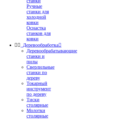
станки
Ручные
станки для
холодной
ковки
Оснастка
станков для
ковки


Деревообработка

Деревообрабатывающие
станки и
пилы
Сверлильные
станки по
дереву
Токарный
инструмент
по дереву
Тиски
столярные
Молотки
столярные