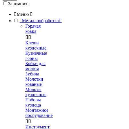
Запомнить

Меню



Металлообработка

Горячая
ковка


Клещи
кузнечные
Кузнечные
горны
Бойки для
молота
Зубила
Молотки
кованые
Молоты
кузнечные
Наборы
кузнеца
Монтажное
оборудование


Инструмент