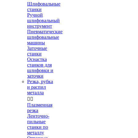
Шлифовальные
станки
Ручной
шлифовальный
инструмент
Пневматические
шлифовальные
машины
Заточные
станки
Оснастка
станков для
шлифовки и
заточки
Резка, рубка
и распил
металла


Плазменная
резка
Ленточно-
пильные
станки по
металлу