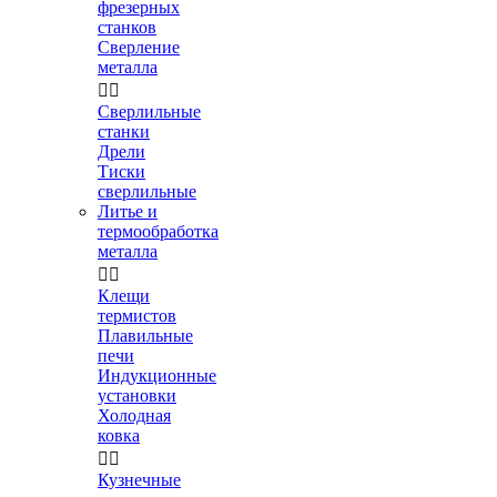
фрезерных
станков
Сверление
металла


Сверлильные
станки
Дрели
Тиски
сверлильные
Литье и
термообработка
металла


Клещи
термистов
Плавильные
печи
Индукционные
установки
Холодная
ковка


Кузнечные