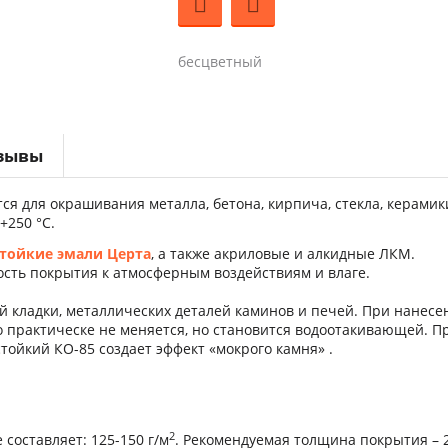
бесцветный
зывы
ся для окрашивания
металла, бетона, кирпича, стекла, керамик
+250 °С.
тойкие эмали Церта
, а также акриловые и алкидные ЛКМ.
ость покрытия к атмосферным воздействиям и влаге.
й кладки, металлических деталей каминов и печей. При нанесе
о практическе не меняется, но становится водоотакивающей. П
тойкий КО-85 создает эффект «мокрого камня» .
2
составляет: 125-150 г/м
. Рекомендуемая толщина покрытия – 