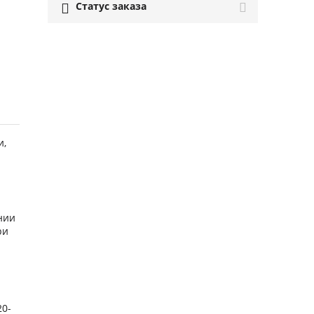
Статус заказа

и
,
нии
ри
20-