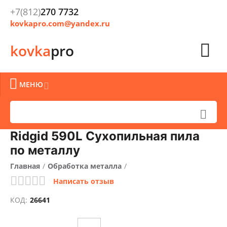
+7(812)
270 7732
kovkapro.com@yandex.ru

kovka
pro

МЕНЮ


Ridgid 590L Сухопильная пила
по металлу
Главная
/
Обработка металла
/
Написать отзыв
Резка, рубка и распил металла
/
КОД:
26641