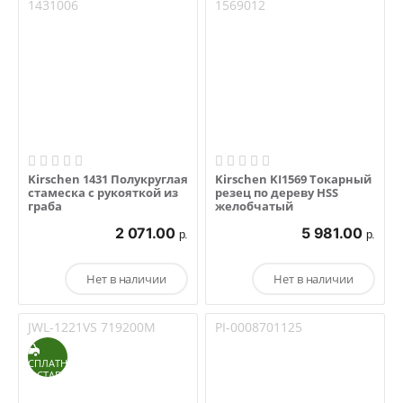
1431006
1569012
Kirschen 1431 Полукруглая
Kirschen KI1569 Токарный
стамеска с рукояткой из
резец по дереву HSS
граба
желобчатый
2 071.00
5 981.00
р.
р.
Нет в наличии
Нет в наличии
JWL-1221VS 719200M
PI-0008701125
БЕСПЛАТНАЯ
ДОСТАВКА