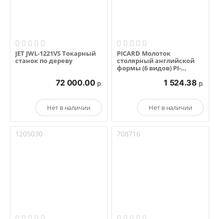
JET JWL-1221VS Токарный
PICARD Молоток
станок по дереву
столярный английской
формы (6 видов) PI-
0008701
72 000.00
1 524.38
р.
р.
Нет в наличии
Нет в наличии
1205030
708716