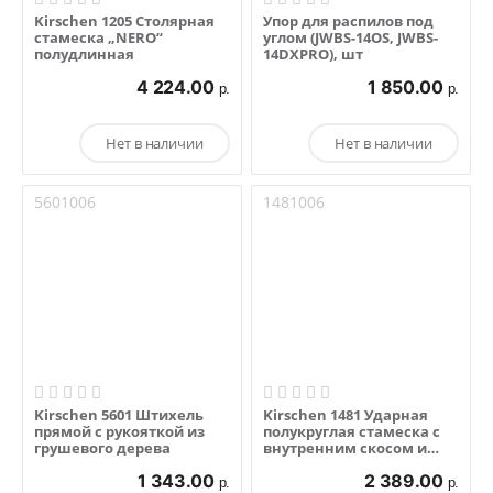
Kirschen 1205 Cтолярная
Упор для распилов под
стамеска „NERO“
углом (JWBS-14OS, JWBS-
полудлинная
14DXPRO), шт
4 224.00
1 850.00
р.
р.
Нет в наличии
Нет в наличии
5601006
1481006
Kirschen 5601 Штихель
Kirschen 1481 Ударная
прямой с рукояткой из
полукруглая стамеска с
грушевого дерева
внутренним скосом и
рукояткой из граба
1 343.00
2 389.00
р.
р.