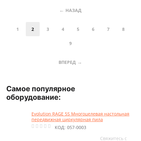
НАЗАД
1
2
3
4
5
6
7
8
9
ВПЕРЕД
Самое популярное
оборудование:
Evolution RAGE 5S Многоцелевая настольная
передвижная циркулярная пила
КОД:
057-0003
Свяжитесь с