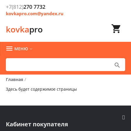
+7(812)
270 7732
kovkapro.com@yandex.ru

kovka
pro

МЕНЮ


Главная
/
Здесь будет содержимое страницы
Кабинет покупателя