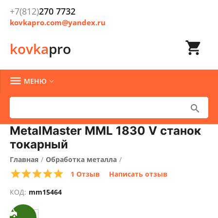
+7(812)
270 7732
kovkapro.com@yandex.ru

kovka
pro

МЕНЮ


MetalMaster MML 1830 V станок
токарный
Главная
/
Обработка металла
/
СКИДКА
1 Отзыв
Написать отзыв
Токарно-фрезерная обработка металла
/
20%
БЕСПЛАТНАЯ
БЕСПЛАТНАЯ
ДОСТАВКА
ДОСТАВКА
КОД:
mm15464
СКИДКА
20%