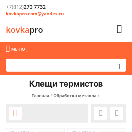
+7(812)
270 7732
kovkapro.com@yandex.ru

kovka
pro

МЕНЮ


Клещи термистов
Главная
/
Обработка металла
/
Литье и термообработка металла
/


