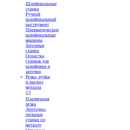
Шлифовальные
станки
Ручной
шлифовальный
инструмент
Пневматические
шлифовальные
машины
Заточные
станки
Оснастка
станков для
шлифовки и
заточки
Резка, рубка
и распил
металла


Плазменная
резка
Ленточно-
пильные
станки по
металлу