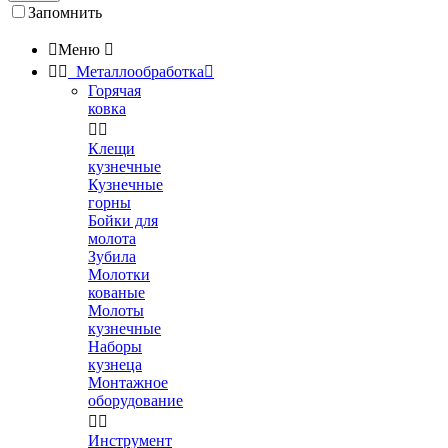
Запомнить

Меню



Металлообработка

Горячая
ковка


Клещи
кузнечные
Кузнечные
горны
Бойки для
молота
Зубила
Молотки
кованые
Молоты
кузнечные
Наборы
кузнеца
Монтажное
оборудование


Инструмент