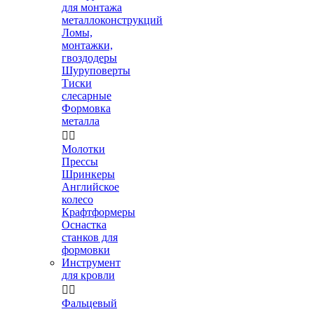
для монтажа
металлоконструкций
Ломы,
монтажки,
гвоздодеры
Шуруповерты
Тиски
слесарные
Формовка
металла


Молотки
Прессы
Шринкеры
Английское
колесо
Крафтформеры
Оснастка
станков для
формовки
Инструмент
для кровли


Фальцевый