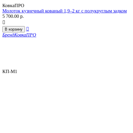
КовкаПРО
Молоток кузнечный кованый 1,9–2 кг с полукруглым задком
5 700.00
р.


В корзину
Бренд
КовкаПРО
КП-М1