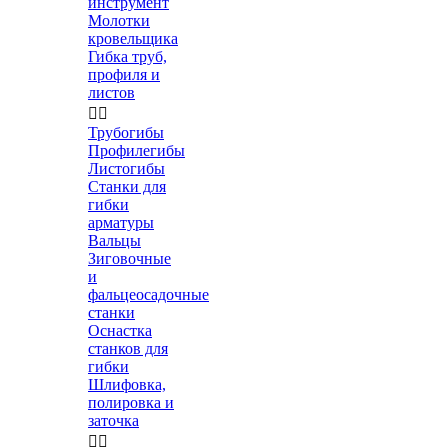
инструмент
Молотки
кровельщика
Гибка труб,
профиля и
листов


Трубогибы
Профилегибы
Листогибы
Станки для
гибки
арматуры
Вальцы
Зиговочные
и
фальцеосадочные
станки
Оснастка
станков для
гибки
Шлифовка,
полировка и
заточка

