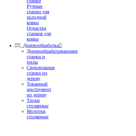
станки
Ручные
станки для
холодной
ковки
Оснастка
станков для
ковки


Деревообработка

Деревообрабатывающие
станки и
пилы
Сверлильные
станки по
дереву
Токарный
инструмент
по дереву
Тиски
столярные
Молотки
столярные