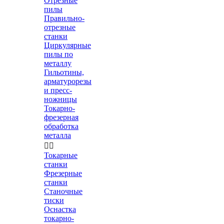
Отрезные
пилы
Правильно-
отрезные
станки
Циркулярные
пилы по
металлу
Гильотины,
арматурорезы
и пресс-
ножницы
Токарно-
фрезерная
обработка
металла


Токарные
станки
Фрезерные
станки
Станочные
тиски
Оснастка
токарно-