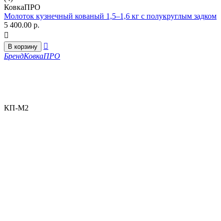
КовкаПРО
Молоток кузнечный кованый 1,5–1,6 кг с полукруглым задком
5 400.00
р.


В корзину
Бренд
КовкаПРО
КП-М2