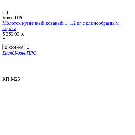
(1)
КовкаПРО
Молоток кузнечный кованый 1–1,2 кг с клинообразным
задком
5 350.00
р.


В корзину
Бренд
КовкаПРО
КП-М25