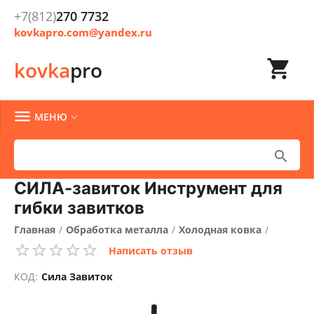
+7(812)
270 7732
kovkapro.com@yandex.ru

kovka
pro

МЕНЮ


СИЛА-завиток Инструмент для
гибки завитков
Главная
/
Обработка металла
/
Холодная ковка
/
Написать отзыв
Ручные станки для холодной ковки
/
КОД:
Сила Завиток
Улитка для холодной ковки
/