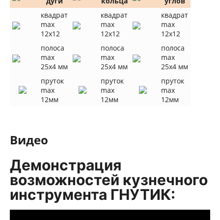
дуги
кольца
углов
квадрат
квадрат
квадрат
max
max
max
12х12
12х12
12х12
полоса
полоса
полоса
max
max
max
25х4 мм
25х4 мм
25х4 мм
пруток
пруток
пруток
max
max
max
12мм
12мм
12мм
Видео
Демонстрация
возможностей кузнечного
инструмента ГНУТИК: