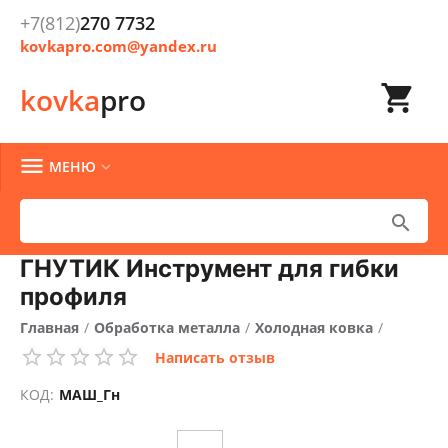
+7(812)
270 7732
kovkapro.com@yandex.ru

kovka
pro

МЕНЮ


ГНУТИК Инструмент для гибки
профиля
Главная
/
Обработка металла
/
Холодная ковка
/
Написать отзыв
Ручные станки для холодной ковки
/
Гнутик
/
КОД:
МАШ_Гн