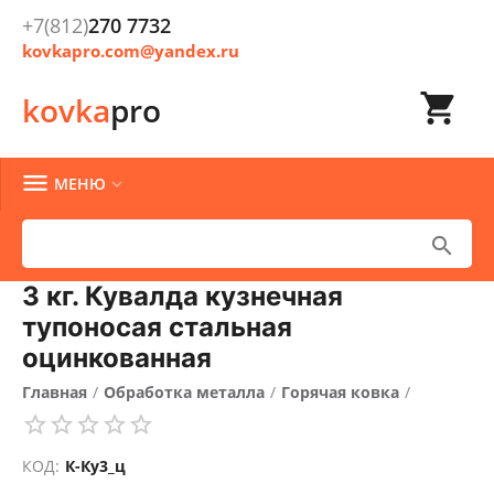
+7(812)
270 7732
kovkapro.com@yandex.ru

kovka
pro

МЕНЮ


3 кг. Кувалда кузнечная
тупоносая стальная
оцинкованная
Главная
/
Обработка металла
/
Горячая ковка
/
Молотки кованые
/
КОД:
К-Ку3_ц