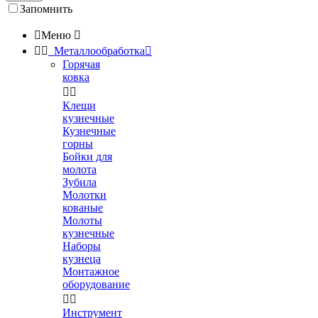
Запомнить

Меню



Металлообработка

Горячая
ковка


Клещи
кузнечные
Кузнечные
горны
Бойки для
молота
Зубила
Молотки
кованые
Молоты
кузнечные
Наборы
кузнеца
Монтажное
оборудование


Инструмент