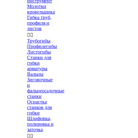
инструмент
Молотки
кровельщика
Гибка труб,
профиля и
листов


Трубогибы
Профилегибы
Листогибы
Станки для
гибки
арматуры
Вальцы
Зиговочные
и
фальцеосадочные
станки
Оснастка
станков для
гибки
Шлифовка,
полировка и
заточка

