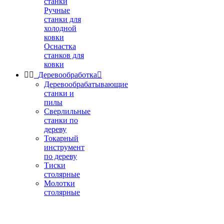
станки
Ручные
станки для
холодной
ковки
Оснастка
станков для
ковки


Деревообработка

Деревообрабатывающие
станки и
пилы
Сверлильные
станки по
дереву
Токарный
инструмент
по дереву
Тиски
столярные
Молотки
столярные