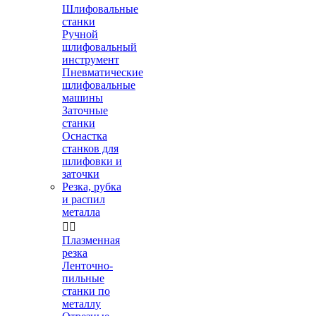
Шлифовальные
станки
Ручной
шлифовальный
инструмент
Пневматические
шлифовальные
машины
Заточные
станки
Оснастка
станков для
шлифовки и
заточки
Резка, рубка
и распил
металла


Плазменная
резка
Ленточно-
пильные
станки по
металлу