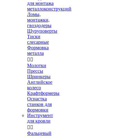
для монтажа
металлоконструкций
Ломы,
монтажки,
гвоздодеры
Шуруповерты
Тиски
слесарные
Формовка
металла


Молотки
Прессы
Шринкеры
Английское
колесо
Крафтформеры
Оснастка
станков для
формовки
Инструмент
для кровли


Фальцевый