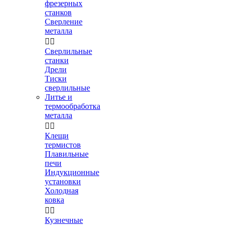
фрезерных
станков
Сверление
металла


Сверлильные
станки
Дрели
Тиски
сверлильные
Литье и
термообработка
металла


Клещи
термистов
Плавильные
печи
Индукционные
установки
Холодная
ковка


Кузнечные