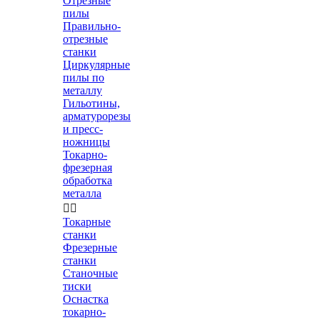
Отрезные
пилы
Правильно-
отрезные
станки
Циркулярные
пилы по
металлу
Гильотины,
арматурорезы
и пресс-
ножницы
Токарно-
фрезерная
обработка
металла


Токарные
станки
Фрезерные
станки
Станочные
тиски
Оснастка
токарно-