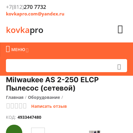
+7(812)
270 7732
kovkapro.com@yandex.ru

kovka
pro

МЕНЮ


Milwaukee AS 2-250 ELCP
Пылесос (сетевой)
Главная
/
Оборудование
/
Написать отзыв
БЕСПЛАТНАЯ
БЕСПЛАТНАЯ
ДОСТАВКА
ДОСТАВКА
КОД:
4933447480